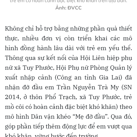
trẻ em có hoàn cảnh đặc biệt khó khăn trên địa bàn.
Ảnh: ĐVCC
Không chỉ hỗ trợ bằng những phần quà thiết
thực, nhiều đơn vị còn triển khai các mô
hình đồng hành lâu dài với trẻ em yếu thế.
Thông qua sự kết nối của Hội Liên hiệp phụ
nữ xã Tuy Phước, Hội Phụ nữ Phòng Quản lý
xuất nhập cảnh (Công an tỉnh Gia Lai) đã
nhận đỡ đầu em Trần Nguyễn Trà My (SN
2014, ở thôn Phổ Trạch, xã Tuy Phước, trẻ
mồ côi có hoàn cảnh đặc biệt khó khăn) theo
mô hình Dân vận khéo “Mẹ đỡ đầu”. Qua đó,
góp phần tiếp thêm động lực để em vượt qua
khó khăn, vững bước đến trường.