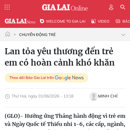
WELCOME TO GIA LAI
VIDEO
BÁ
CHUYỂN ĐỘNG TRẺ
Lan tỏa yêu thương đến trẻ
em có hoàn cảnh khó khăn
Theo dõi Báo Gia Lai trên
Thứ Hai, ngày 01/06/2026 - 13:18
MINH CHÍ
(GLO)- Hưởng ứng Tháng hành động vì trẻ em
và Ngày Quốc tế Thiếu nhi 1-6, các cấp, ngành,