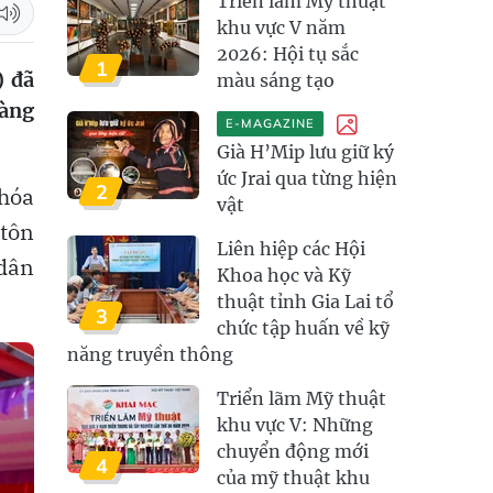
Triển lãm Mỹ thuật
khu vực V năm
2026: Hội tụ sắc
1
) đã
màu sáng tạo
làng
E-MAGAZINE
Già H’Mip lưu giữ ký
ức Jrai qua từng hiện
2
 hóa
vật
 tôn
Liên hiệp các Hội
 dân
Khoa học và Kỹ
thuật tỉnh Gia Lai tổ
3
chức tập huấn về kỹ
năng truyền thông
Triển lãm Mỹ thuật
khu vực V: Những
chuyển động mới
4
của mỹ thuật khu