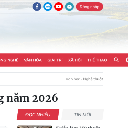
Đăng nhập
ÔNG NGHỆ
VĂN HÓA
GIẢI TRÍ
XÃ HỘI
THỂ THAO
Văn học - Nghệ thuật
ng năm 2026
ĐỌC NHIỀU
TIN MỚI