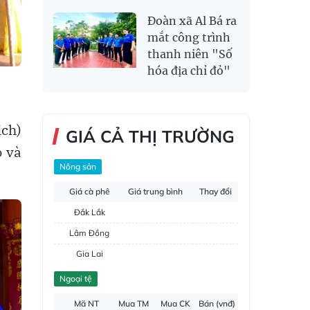
Đoàn xã Al Bá ra
mắt công trình
thanh niên "Số
hóa địa chỉ đỏ"
ịch)
GIÁ CẢ THỊ TRƯỜNG
o và
Nông sản
Giá cà phê
Giá trung bình
Thay đổi
Đắk Lắk
Lâm Đồng
Gia Lai
Đắk Nông
Ngoại tệ
Hồ tiêu
Mã NT
Mua TM
Mua CK
Bán (vnđ)