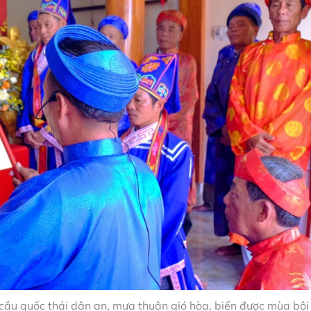
cầu quốc thái dân an, mưa thuận gió hòa, biển được mùa bội 