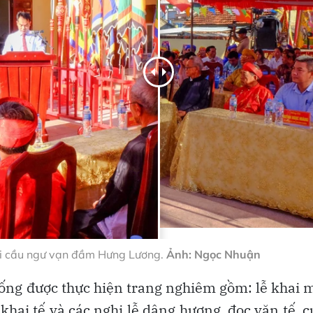
hội cầu ngư vạn đầm Hưng Lương.
Ảnh: Ngọc Nhuận
hống được thực hiện trang nghiêm gồm: lễ khai 
khai tế và các nghi lễ dâng hương, đọc văn tế, 