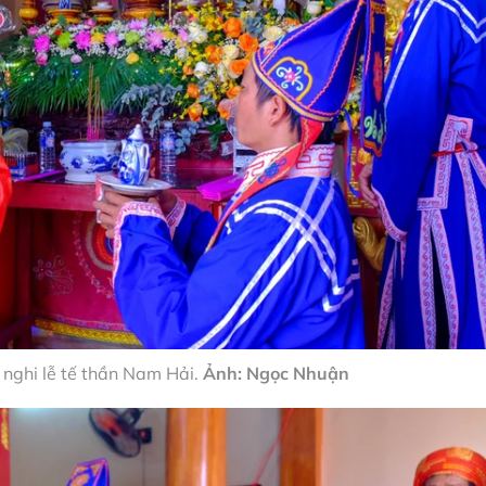
n nghi lễ tế thần Nam Hải.
Ảnh: Ngọc Nhuận