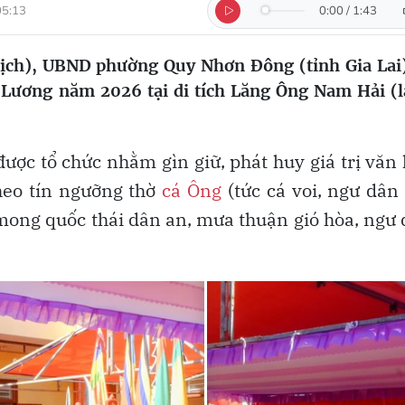
05:13
0:00
/
1:43
ịch), UBND phường Quy Nhơn Đông (tỉnh Gia Lai
 Lương năm 2026 tại di tích Lăng Ông Nam Hải (
ợc tổ chức nhằm gìn giữ, phát huy giá trị văn
heo tín ngưỡng thờ
cá Ông
(tức cá voi, ngư dân
 mong quốc thái dân an, mưa thuận gió hòa, ngư