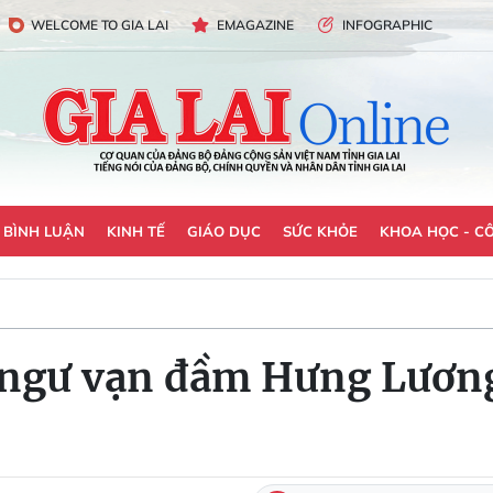
WELCOME TO GIA LAI
EMAGAZINE
INFOGRAPHIC
- BÌNH LUẬN
KINH TẾ
GIÁO DỤC
SỨC KHỎE
KHOA HỌC - C
u ngư vạn đầm Hưng Lươ