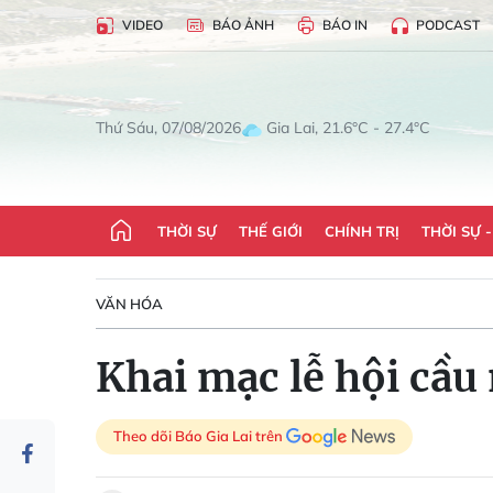
VIDEO
BÁO ẢNH
BÁO IN
PODCAST
Gia Lai, 21.6°C - 27.4°C
Thứ Sáu, 07/08/2026
THỜI SỰ
THẾ GIỚI
CHÍNH TRỊ
THỜI SỰ 
VĂN HÓA
Khai mạc lễ hội cầ
Theo dõi Báo Gia Lai trên