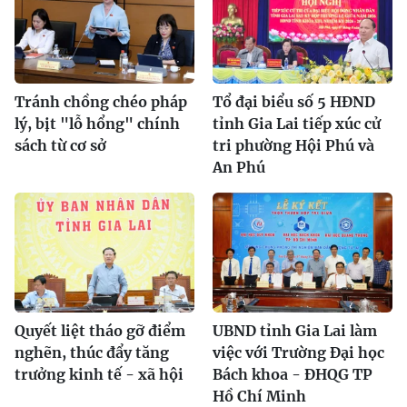
Tránh chồng chéo pháp
Tổ đại biểu số 5 HĐND
lý, bịt "lỗ hổng" chính
tỉnh Gia Lai tiếp xúc cử
sách từ cơ sở
tri phường Hội Phú và
An Phú
Quyết liệt tháo gỡ điểm
UBND tỉnh Gia Lai làm
nghẽn, thúc đẩy tăng
việc với Trường Đại học
trưởng kinh tế - xã hội
Bách khoa - ĐHQG TP
Hồ Chí Minh