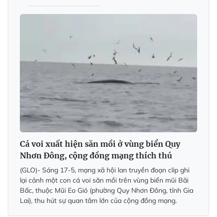
Cá voi xuất hiện săn mồi ở vùng biển Quy
Nhơn Đông, cộng đồng mạng thích thú
(GLO)- Sáng 17-5, mạng xã hội lan truyền đoạn clip ghi
lại cảnh một con cá voi săn mồi trên vùng biển mũi Bãi
Bấc, thuộc Mũi Eo Gió (phường Quy Nhơn Đông, tỉnh Gia
Lai), thu hút sự quan tâm lớn của cộng đồng mạng.