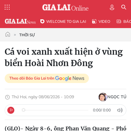
WELCOME TO GIA LAI
VIDEO
BÁ
THỜI SỰ
Cá voi xanh xuất hiện ở vùng
biển Hoài Nhơn Đông
Theo dõi Báo Gia Lai trên
Thứ Hai, ngày 08/06/2026 - 10:09
NGỌC TÚ
0:00
/
0:00
(GLO)- Ngày 8-6, ông Phan Văn Quang - Phó