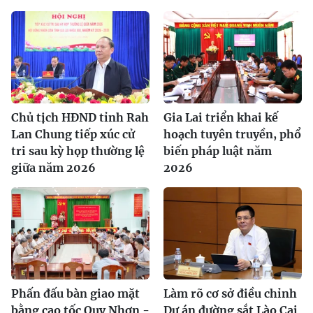
Chủ tịch HĐND tỉnh Rah
Gia Lai triển khai kế
Lan Chung tiếp xúc cử
hoạch tuyên truyền, phổ
tri sau kỳ họp thường lệ
biến pháp luật năm
giữa năm 2026
2026
Phấn đấu bàn giao mặt
Làm rõ cơ sở điều chỉnh
bằng cao tốc Quy Nhơn -
Dự án đường sắt Lào Cai