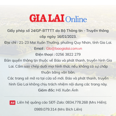
Giấy phép số 24/GP-BTTTT do Bộ Thông tin - Truyền thông
cấp ngày 16/01/2023.
Địa chỉ :
21-23 Mai Xuân Thưởng, phường Quy Nhơn, tỉnh Gia Lai.
Email :
Glo@baogialai.com.vn
Điện thoại :
0256 3822 279
Bản quyền thông tin thuộc về Báo và phát thanh, truyền hình Gia
Lai. Cấm sao chép dưới mọi hình thức nếu không có sự chấp
thuận bằng văn bản.
Các trang sẽ mở ra tại cửa sổ mới. Báo và phát thanh, truyền
hình Gia Lai không chịu trách nhiệm nội dung các trang này.
Giám đốc:
Hồ Xuân Ánh
Liên hệ quảng cáo SĐT-Zalo: 0834.778.268 (Mrs Hiền);
0989.079.314 (Mrs Bích Liên)