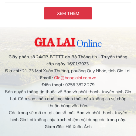
XEM THÊM
Giấy phép số 24/GP-BTTTT do Bộ Thông tin - Truyền thông
cấp ngày 16/01/2023.
Địa chỉ :
21-23 Mai Xuân Thưởng, phường Quy Nhơn, tỉnh Gia Lai.
Email :
Glo@baogialai.com.vn
Điện thoại :
0256 3822 279
Bản quyền thông tin thuộc về Báo và phát thanh, truyền hình Gia
Lai. Cấm sao chép dưới mọi hình thức nếu không có sự chấp
thuận bằng văn bản.
Các trang sẽ mở ra tại cửa sổ mới. Báo và phát thanh, truyền
hình Gia Lai không chịu trách nhiệm nội dung các trang này.
Giám đốc:
Hồ Xuân Ánh