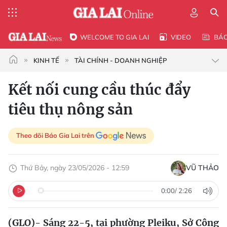
WELCOME TO GIA LAI
VIDEO
BÁ
KINH TẾ
TÀI CHÍNH - DOANH NGHIỆP
Kết nối cung cầu thúc đẩy
tiêu thụ nông sản
Theo dõi Báo Gia Lai trên
Thứ Bảy, ngày 23/05/2026 - 12:59
VŨ THẢO
0:00
/
2:26
(GLO)- Sáng 22-5, tại phường Pleiku, Sở Công