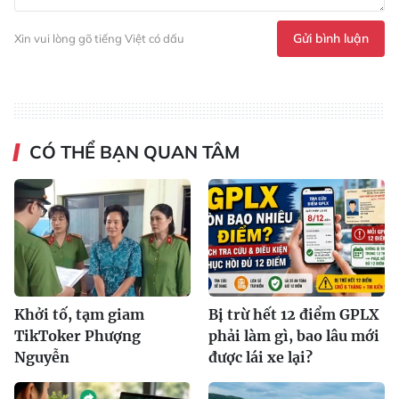
Gửi bình luận
Xin vui lòng gõ tiếng Việt có dấu
CÓ THỂ BẠN QUAN TÂM
Khởi tố, tạm giam
Bị trừ hết 12 điểm GPLX
TikToker Phượng
phải làm gì, bao lâu mới
Nguyễn
được lái xe lại?