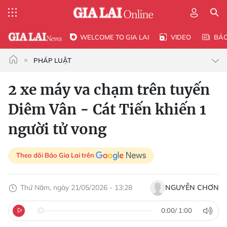
WELCOME TO GIA LAI
VIDEO
BÁ
PHÁP LUẬT
2 xe máy va chạm trên tuyến
Diêm Vân - Cát Tiến khiến 1
người tử vong
Theo dõi Báo Gia Lai trên
Thứ Năm, ngày 21/05/2026 - 13:28
NGUYỄN CHƠN
0:00
/
1:00