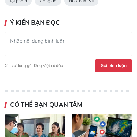
tội phạm
Công an
Rơ Châm Vil
Ý KIẾN BẠN ĐỌC
Gửi bình luận
Xin vui lòng gõ tiếng Việt có dấu
CÓ THỂ BẠN QUAN TÂM