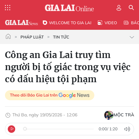
WELCOME TO GIA LAI
VIDEO
BÁ
PHÁP LUẬT
TIN TỨC
Công an Gia Lai truy tìm
người bị tố giác trong vụ việc
có dấu hiệu tội phạm
Theo dõi Báo Gia Lai trên
Thứ Ba, ngày 19/05/2026 - 12:06
MỘC TRÀ
0:00
/
1:20