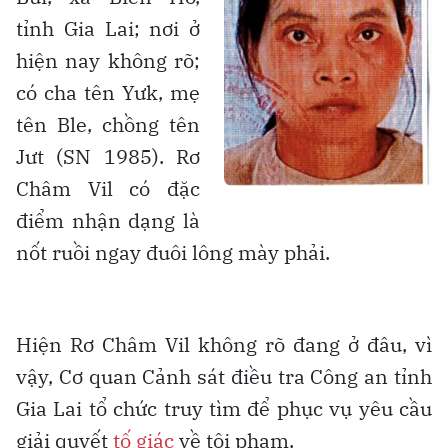
tỉnh Gia Lai; nơi ở
hiện nay không rõ;
có cha tên Yưk, mẹ
tên Ble, chồng tên
Jưt (SN 1985). Rơ
Châm Vil có đặc
điểm nhận dạng là
nốt ruồi ngay đuôi lông mày phải.
Hiện Rơ Châm Vil không rõ đang ở đâu, vì
vậy, Cơ quan Cảnh sát điều tra Công an tỉnh
Gia Lai tổ chức truy tìm để phục vụ yêu cầu
giải quyết
tố giác
về tội phạm.