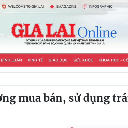
WELCOME TO GIA LAI
EMAGAZINE
INFOGRAPHIC
- BÌNH LUẬN
KINH TẾ
GIÁO DỤC
SỨC KHỎE
KHOA HỌC - C
ượng mua bán, sử dụng tr