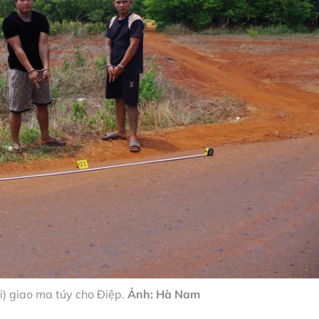
i) giao ma túy cho Điệp.
Ảnh: Hà Nam