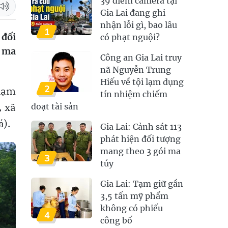
39 điểm camera tại
Gia Lai đang ghi
nhận lỗi gì, bao lâu
1
 đối
có phạt nguội?
t ma
Công an Gia Lai truy
nã Nguyễn Trung
Hiếu về tội lạm dụng
2
phạm
tín nhiệm chiếm
, xã
đoạt tài sản
).
Gia Lai: Cảnh sát 113
phát hiện đối tượng
mang theo 3 gói ma
3
túy
Gia Lai: Tạm giữ gần
3,5 tấn mỹ phẩm
không có phiếu
4
công bố