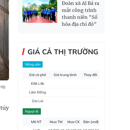
Đoàn xã Al Bá ra
mắt công trình
thanh niên "Số
hóa địa chỉ đỏ"
GIÁ CẢ THỊ TRƯỜNG
Nông sản
Giá cà phê
Giá trung bình
Thay đổi
Đắk Lắk
 Hà
Lâm Đồng
Gia Lai
 túy
Đắk Nông
Ngoại tệ
Hồ tiêu
Mã NT
Mua TM
Mua CK
Bán (vnđ)