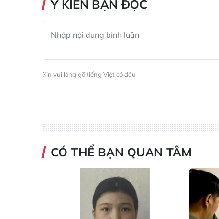
Ý KIẾN BẠN ĐỌC
Xin vui lòng gõ tiếng Việt có dấu
CÓ THỂ BẠN QUAN TÂM