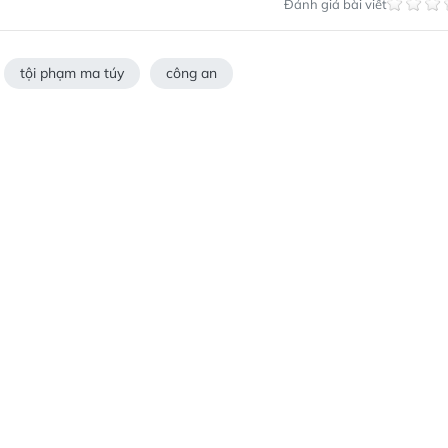
Đánh giá bài viết
tội phạm ma túy
công an