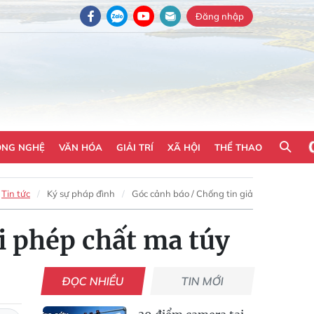
Đăng nhập
ÔNG NGHỆ
VĂN HÓA
GIẢI TRÍ
XÃ HỘI
THỂ THAO
Tin tức
Ký sự pháp đình
Góc cảnh báo / Chống tin giả
ái phép chất ma túy
ĐỌC NHIỀU
TIN MỚI