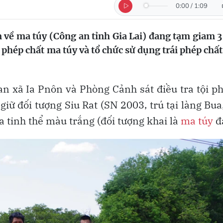
0:00
/
1:09
 về ma túy (Công an tỉnh Gia Lai) đang tạm giam 3
i phép chất ma túy và tổ chức sử dụng trái phép chấ
an xã Ia Pnôn và Phòng Cảnh sát điều tra tội 
giữ đối tượng Siu Rat (SN 2003, trú tại làng Bua
ứa tinh thể màu trắng (đối tượng khai là
ma túy
đá