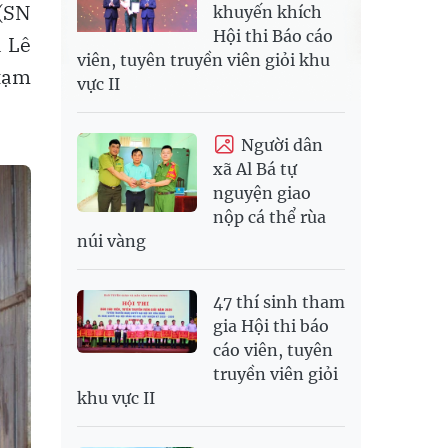
 (SN
khuyến khích
Hội thi Báo cáo
à Lê
viên, tuyên truyền viên giỏi khu
 tạm
vực II
Người dân
xã Al Bá tự
nguyện giao
nộp cá thể rùa
núi vàng
47 thí sinh tham
gia Hội thi báo
cáo viên, tuyên
truyền viên giỏi
khu vực II