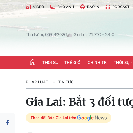
VIDEO
BÁO ẢNH
BÁO IN
PODCAST
Gia Lai, 21.7°C - 29°C
Thứ Năm, 06/08/2026
THỜI SỰ
THẾ GIỚI
CHÍNH TRỊ
THỜI SỰ 
PHÁP LUẬT
TIN TỨC
Gia Lai: Bắt 3 đối t
Theo dõi Báo Gia Lai trên