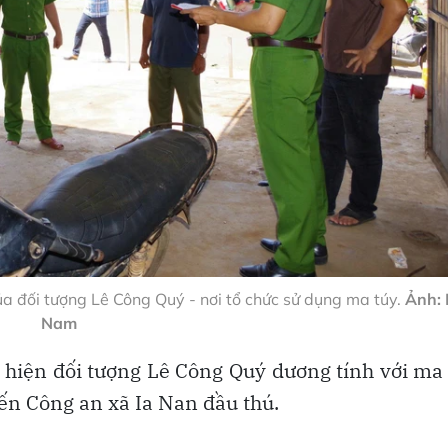
a đối tượng Lê Công Quý - nơi tổ chức sử dụng ma túy.
Ảnh:
Nam
 hiện đối tượng Lê Công Quý dương tính với ma
ến Công an xã Ia Nan đầu thú.