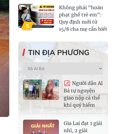
Không phải “hoãn
phạt ghế trẻ em”:
Quy định mới từ
5
15/8 cha mẹ cần biết
TIN ĐỊA PHƯƠNG
Người dân Al
Bá tự nguyện
giao nộp cá thể
khỉ quý hiếm
Gia Lai đạt 1 giải
nhì, 2 giải