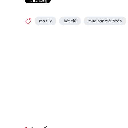
ma túy
bắt giữ
mua bán trái phép