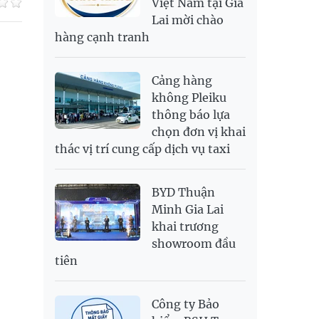
Việt Nam tại Gia
SAR
6,944.19
7,243.07
Lai mời chào
SEK
2,709.1
2,823.98
hàng cạnh tranh
SGD
19,929.2
20,130.51
20,816.88
THB
699.53
777.26
810.22
Cảng hàng
USD
26,010
26,040
26,420
không Pleiku
thông báo lựa
chọn đơn vị khai
thác vị trí cung cấp dịch vụ taxi
BYD Thuận
Minh Gia Lai
khai trương
showroom đầu
tiên
Công ty Bảo