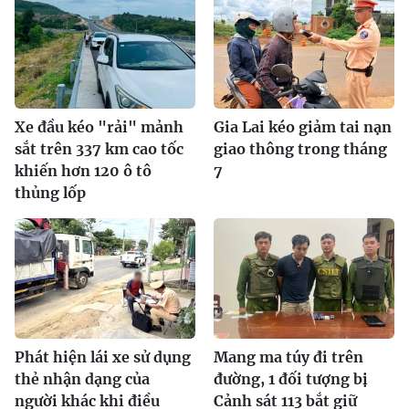
Xe đầu kéo "rải" mảnh
Gia Lai kéo giảm tai nạn
sắt trên 337 km cao tốc
giao thông trong tháng
khiến hơn 120 ô tô
7
thủng lốp
Phát hiện lái xe sử dụng
Mang ma túy đi trên
thẻ nhận dạng của
đường, 1 đối tượng bị
người khác khi điều
Cảnh sát 113 bắt giữ