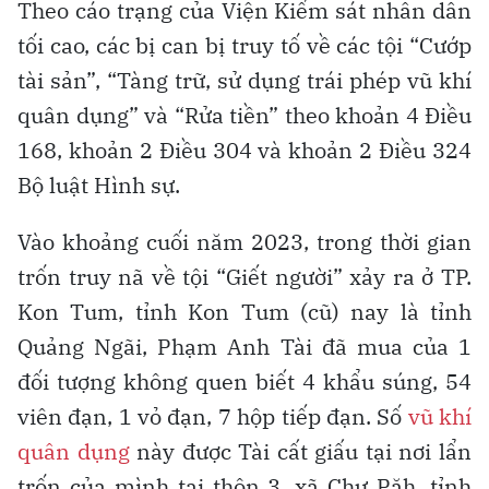
Theo cáo trạng của Viện Kiểm sát nhân dân
tối cao, các bị can bị truy tố về các tội “Cướp
tài sản”, “Tàng trữ, sử dụng trái phép vũ khí
quân dụng” và “Rửa tiền” theo khoản 4 Điều
168, khoản 2 Điều 304 và khoản 2 Điều 324
Bộ luật Hình sự.
Vào khoảng cuối năm 2023, trong thời gian
trốn truy nã về tội “Giết người” xảy ra ở TP.
Kon Tum, tỉnh Kon Tum (cũ) nay là tỉnh
Quảng Ngãi, Phạm Anh Tài đã mua của 1
đối tượng không quen biết 4 khẩu súng, 54
viên đạn, 1 vỏ đạn, 7 hộp tiếp đạn. Số
vũ khí
quân dụng
này được Tài cất giấu tại nơi lẩn
trốn của mình tại thôn 3, xã Chư Păh, tỉnh