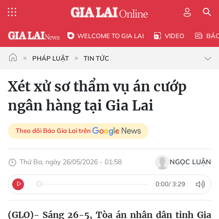
WELCOME TO GIA LAI
VIDEO
BÁ
PHÁP LUẬT
TIN TỨC
Xét xử sơ thẩm vụ án cướp
ngân hàng tại Gia Lai
Theo dõi Báo Gia Lai trên
Thứ Ba, ngày 26/05/2026 - 01:58
NGỌC LUẬN
0:00
/
3:29
(GLO)- Sáng 26-5, Tòa án nhân dân tỉnh Gia