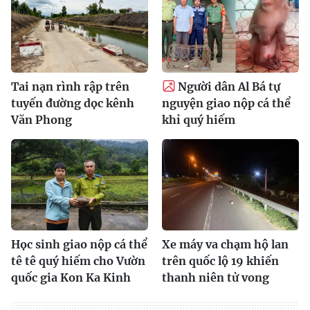
Tai nạn rình rập trên
Người dân Al Bá tự
tuyến đường dọc kênh
nguyện giao nộp cá thể
Văn Phong
khỉ quý hiếm
Học sinh giao nộp cá thể
Xe máy va chạm hộ lan
tê tê quý hiếm cho Vườn
trên quốc lộ 19 khiến
quốc gia Kon Ka Kinh
thanh niên tử vong