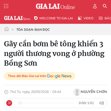
WELCOME TO GIA LAI
VIDEO
BÁ
TÒA SOẠN-BẠN ĐỌC
Gãy cần bơm bê tông khiến 3
người thương vong ở phường
Bồng Sơn
Theo dõi Báo Gia Lai trên
Thứ Tư, ngày 20/05/2026 - 04:44
NGUYỄN CHƠN
0:00
/
1:01