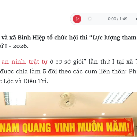
0:00
/
1:49
à xã Bình Hiệp tổ chức hội thi “Lực lượng tham
hứ I - 2026.
ệ
an ninh, trật tự
ở cơ sở giỏi” lần thứ I tại xã
 được chia làm 5 đội theo các cụm liên thôn: P
 Lộc và Diêu Trì.