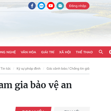
Đăng nhập
ÔNG NGHỆ
VĂN HÓA
GIẢI TRÍ
XÃ HỘI
THỂ THAO
Tin tức
Ký sự pháp đình
Góc cảnh báo / Chống tin giả
am gia bảo vệ an