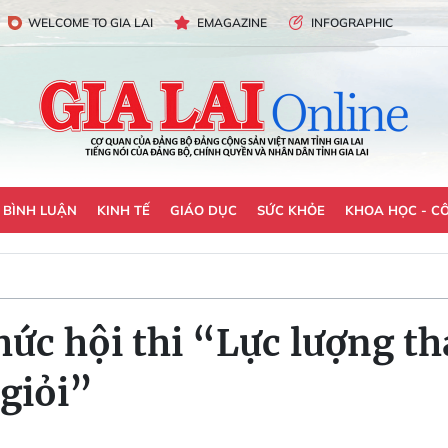
WELCOME TO GIA LAI
EMAGAZINE
INFOGRAPHIC
- BÌNH LUẬN
KINH TẾ
GIÁO DỤC
SỨC KHỎE
KHOA HỌC - C
hức hội thi “Lực lượng th
 giỏi”