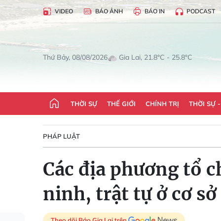
VIDEO
BÁO ẢNH
BÁO IN
PODCAST
Gia Lai, 21.8°C - 25.8°C
Thứ Bảy, 08/08/2026
THỜI SỰ
THẾ GIỚI
CHÍNH TRỊ
THỜI SỰ 
PHÁP LUẬT
Các địa phương tổ c
ninh, trật tự ở cơ sở
Theo dõi Báo Gia Lai trên