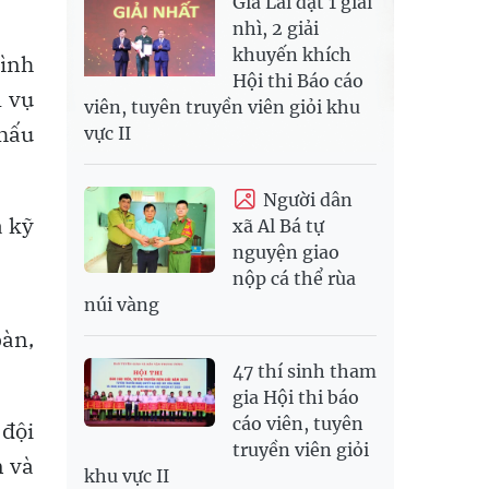
Gia Lai đạt 1 giải
nhì, 2 giải
khuyến khích
tình
Hội thi Báo cáo
m vụ
viên, tuyên truyền viên giỏi khu
khấu
vực II
Người dân
à kỹ
xã Al Bá tự
nguyện giao
nộp cá thể rùa
núi vàng
bàn,
47 thí sinh tham
gia Hội thi báo
cáo viên, tuyên
 đội
truyền viên giỏi
n và
khu vực II