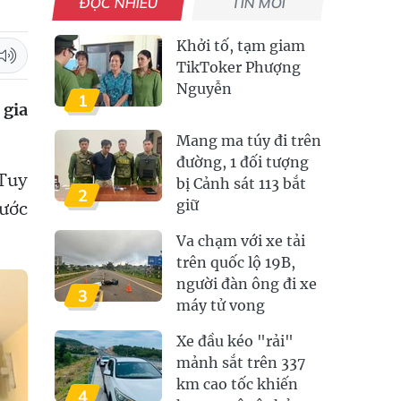
ĐỌC NHIỀU
TIN MỚI
Khởi tố, tạm giam
TikToker Phượng
Nguyễn
1
 gia
Mang ma túy đi trên
đường, 1 đối tượng
 Tuy
bị Cảnh sát 113 bắt
2
hước
giữ
Va chạm với xe tải
trên quốc lộ 19B,
người đàn ông đi xe
3
máy tử vong
Xe đầu kéo "rải"
mảnh sắt trên 337
km cao tốc khiến
4