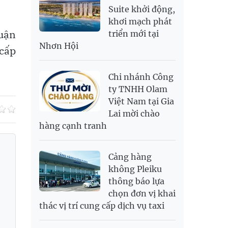
RUB
304.3
336.84
Suite khởi động,
khơi mạch phát
SAR
6,945.42
7,244.36
huận
triển mới tại
SEK
2,702.79
2,817.41
Nhơn Hội
 cấp
SGD
19,916.94
20,118.12
20,804.08
THB
698.84
776.49
809.42
Chi nhánh Công
USD
26,000
26,030
26,410
ty TNHH Olam
Việt Nam tại Gia
Lai mời chào
hàng cạnh tranh
Cảng hàng
không Pleiku
thông báo lựa
chọn đơn vị khai
thác vị trí cung cấp dịch vụ taxi