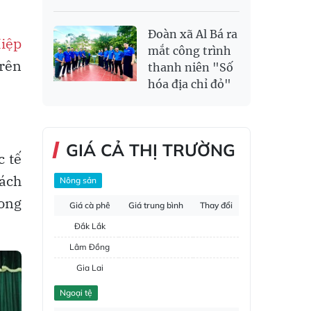
Đoàn xã Al Bá ra
Hiệp
mắt công trình
trên
thanh niên "Số
hóa địa chỉ đỏ"
GIÁ CẢ THỊ TRƯỜNG
c tế
rách
Nông sản
rong
Giá cà phê
Giá trung bình
Thay đổi
Đắk Lắk
Lâm Đồng
Gia Lai
Đắk Nông
Ngoại tệ
Hồ tiêu