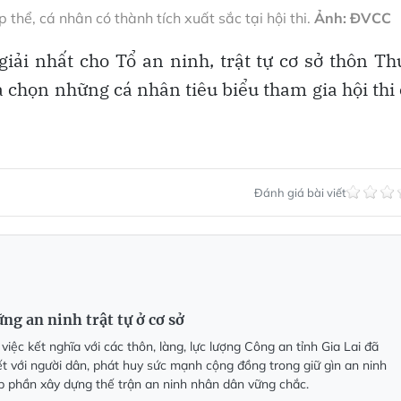
 thể, cá nhân có thành tích xuất sắc tại hội thi.
Ảnh: ĐVCC
 giải nhất cho Tổ an ninh, trật tự cơ sở thôn T
a chọn những cá nhân tiêu biểu tham gia hội thi
Đánh giá bài viết
ững an ninh trật tự ở cơ sở
iệc kết nghĩa với các thôn, làng, lực lượng Công an tỉnh Gia Lai đã
t với người dân, phát huy sức mạnh cộng đồng trong giữ gìn an ninh
góp phần xây dựng thế trận an ninh nhân dân vững chắc.