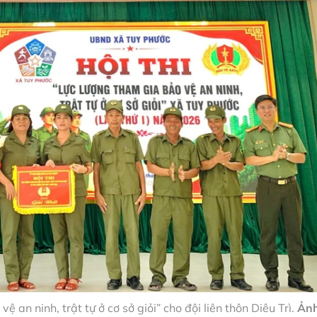
ệ an ninh, trật tự ở cơ sở giỏi” cho đội liên thôn Diêu Trì.
Ảnh