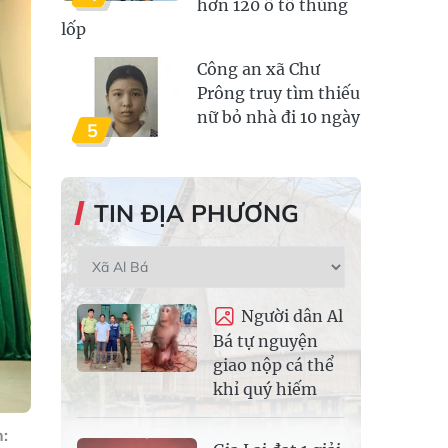
hơn 120 ô tô thủng
lốp
Công an xã Chư
Prông truy tìm thiếu
nữ bỏ nhà đi 10 ngày
5
TIN ĐỊA PHƯƠNG
Người dân Al
Bá tự nguyện
giao nộp cá thể
khỉ quý hiếm
: