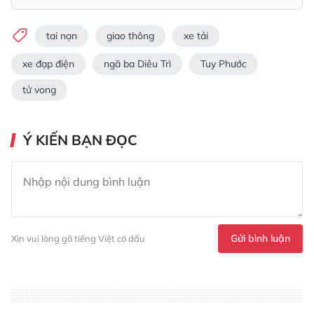
tai nạn
giao thông
xe tải
xe đạp điện
ngã ba Diêu Trì
Tuy Phước
tử vong
Ý KIẾN BẠN ĐỌC
Gửi bình luận
Xin vui lòng gõ tiếng Việt có dấu