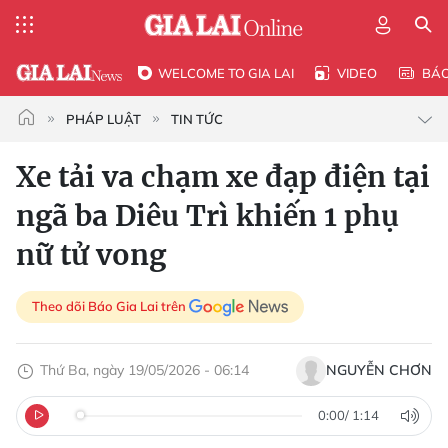
WELCOME TO GIA LAI
VIDEO
BÁ
PHÁP LUẬT
TIN TỨC
Xe tải va chạm xe đạp điện tại
ngã ba Diêu Trì khiến 1 phụ
nữ tử vong
Theo dõi Báo Gia Lai trên
Thứ Ba, ngày 19/05/2026 - 06:14
NGUYỄN CHƠN
0:00
/
1:14