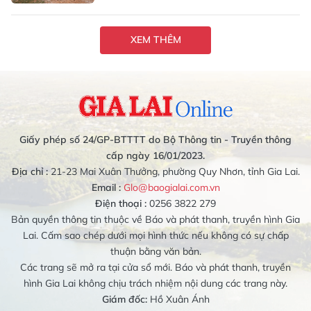
XEM THÊM
Giấy phép số 24/GP-BTTTT do Bộ Thông tin - Truyền thông
cấp ngày 16/01/2023.
Địa chỉ :
21-23 Mai Xuân Thưởng, phường Quy Nhơn, tỉnh Gia Lai.
Email :
Glo@baogialai.com.vn
Điện thoại :
0256 3822 279
Bản quyền thông tin thuộc về Báo và phát thanh, truyền hình Gia
Lai. Cấm sao chép dưới mọi hình thức nếu không có sự chấp
thuận bằng văn bản.
Các trang sẽ mở ra tại cửa sổ mới. Báo và phát thanh, truyền
hình Gia Lai không chịu trách nhiệm nội dung các trang này.
Giám đốc:
Hồ Xuân Ánh