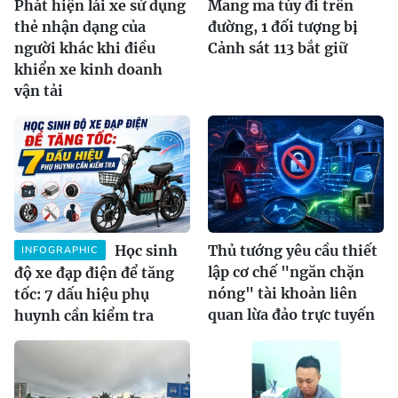
Phát hiện lái xe sử dụng
Mang ma túy đi trên
thẻ nhận dạng của
đường, 1 đối tượng bị
người khác khi điều
Cảnh sát 113 bắt giữ
khiển xe kinh doanh
vận tải
Học sinh
Thủ tướng yêu cầu thiết
INFOGRAPHIC
lập cơ chế "ngăn chặn
độ xe đạp điện để tăng
nóng" tài khoản liên
tốc: 7 dấu hiệu phụ
quan lừa đảo trực tuyến
huynh cần kiểm tra