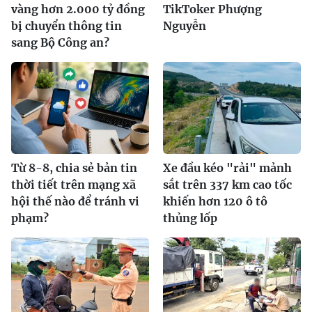
vàng hơn 2.000 tỷ đồng
TikToker Phượng
bị chuyển thông tin
Nguyễn
sang Bộ Công an?
Từ 8-8, chia sẻ bản tin
Xe đầu kéo "rải" mảnh
thời tiết trên mạng xã
sắt trên 337 km cao tốc
hội thế nào để tránh vi
khiến hơn 120 ô tô
phạm?
thủng lốp