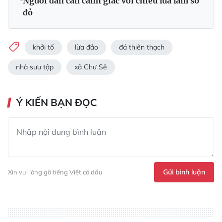
Người dân cần cảnh giác với chiêu lừa làm sổ
đỏ
khởi tố
lừa đảo
đá thiên thạch
nhà sưu tập
xã Chư Sê
Ý KIẾN BẠN ĐỌC
Gửi bình luận
Xin vui lòng gõ tiếng Việt có dấu