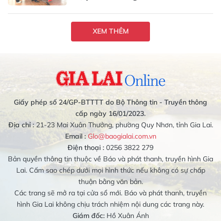
XEM THÊM
Giấy phép số 24/GP-BTTTT do Bộ Thông tin - Truyền thông
cấp ngày 16/01/2023.
Địa chỉ :
21-23 Mai Xuân Thưởng, phường Quy Nhơn, tỉnh Gia Lai.
Email :
Glo@baogialai.com.vn
Điện thoại :
0256 3822 279
Bản quyền thông tin thuộc về Báo và phát thanh, truyền hình Gia
Lai. Cấm sao chép dưới mọi hình thức nếu không có sự chấp
thuận bằng văn bản.
Các trang sẽ mở ra tại cửa sổ mới. Báo và phát thanh, truyền
hình Gia Lai không chịu trách nhiệm nội dung các trang này.
Giám đốc:
Hồ Xuân Ánh