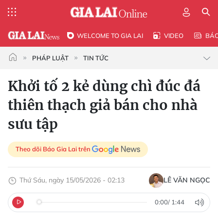
WELCOME TO GIA LAI
VIDEO
BÁ
PHÁP LUẬT
TIN TỨC
Khởi tố 2 kẻ dùng chì đúc đá
thiên thạch giả bán cho nhà
sưu tập
Theo dõi Báo Gia Lai trên
Thứ Sáu, ngày 15/05/2026 - 02:13
LÊ VĂN NGỌC
0:00
/
1:44