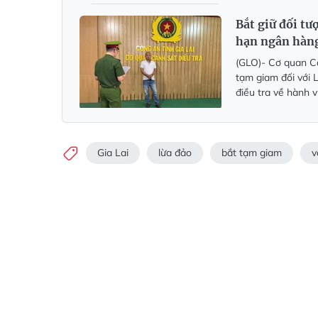
Bắt giữ đối tư
hạn ngân hàn
(GLO)- Cơ quan Cả
tạm giam đối với
điều tra về hành v
Gia Lai
lừa đảo
bắt tạm giam
v