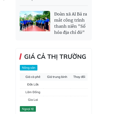
Đoàn xã Al Bá ra
mắt công trình
thanh niên "Số
hóa địa chỉ đỏ"
GIÁ CẢ THỊ TRƯỜNG
Nông sản
Giá cà phê
Giá trung bình
Thay đổi
Đắk Lắk
Lâm Đồng
Gia Lai
Đắk Nông
Ngoại tệ