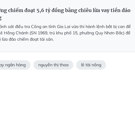
ợng chiếm đoạt 5,6 tỷ đồng bằng chiêu lừa vay tiền đáo
g
nh sát điều tra Công an tỉnh Gia Lai vừa thi hành lệnh bắt bị can để
 Lê Hồng Chánh (SN 1969, trú khu phố 15, phường Quy Nhơn Bắc) để
i lừa đảo chiếm đoạt tài sản.
ay ngân hàng
nguyễn thị thoa
lê tài nông