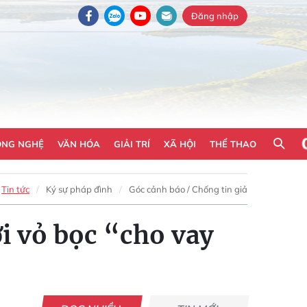
Đăng nhập
ÔNG NGHỆ
VĂN HÓA
GIẢI TRÍ
XÃ HỘI
THỂ THAO
Tin tức
Ký sự pháp đình
Góc cảnh báo / Chống tin giả
ới vỏ bọc “cho vay