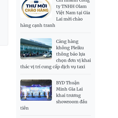
Chi nhánh Công
RUB
304.3
336.84
ty TNHH Olam
Việt Nam tại Gia
SAR
6,945.42
7,244.36
Lai mời chào
SEK
2,702.79
2,817.41
hàng cạnh tranh
SGD
19,916.94
20,118.12
20,804.08
THB
698.84
776.49
809.42
Cảng hàng
USD
26,000
26,030
26,410
không Pleiku
thông báo lựa
chọn đơn vị khai
thác vị trí cung cấp dịch vụ taxi
BYD Thuận
Minh Gia Lai
khai trương
showroom đầu
tiên