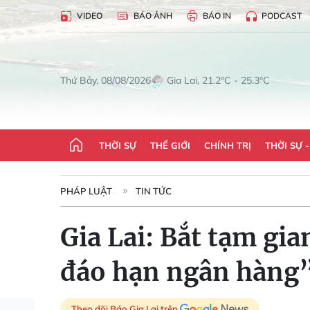
VIDEO
BÁO ẢNH
BÁO IN
PODCAST
Gia Lai, 21.2°C - 25.3°C
Thứ Bảy, 08/08/2026
THỜI SỰ
THẾ GIỚI
CHÍNH TRỊ
THỜI SỰ 
PHÁP LUẬT
TIN TỨC
Gia Lai: Bắt tạm gi
đáo hạn ngân hàng
Theo dõi Báo Gia Lai trên