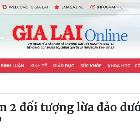
WELCOME TO GIA LAI
EMAGAZINE
INFOGRAPHIC
- BÌNH LUẬN
KINH TẾ
GIÁO DỤC
SỨC KHỎE
KHOA HỌC - C
am 2 đối tượng lừa đảo dư
”