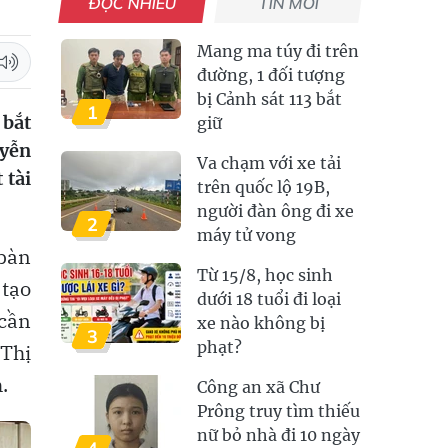
ĐỌC NHIỀU
TIN MỚI
Mang ma túy đi trên
đường, 1 đối tượng
bị Cảnh sát 113 bắt
1
 bắt
giữ
uyễn
Va chạm với xe tải
 tài
trên quốc lộ 19B,
người đàn ông đi xe
2
máy tử vong
 bàn
Từ 15/8, học sinh
 tạo
dưới 18 tuổi đi loại
 cần
xe nào không bị
3
phạt?
 Thị
.
Công an xã Chư
Prông truy tìm thiếu
nữ bỏ nhà đi 10 ngày