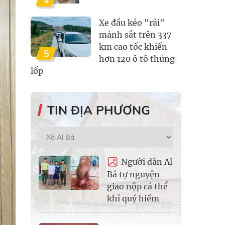
4
Xe đầu kéo "rải"
mảnh sắt trên 337
km cao tốc khiến
5
hơn 120 ô tô thủng
lốp
TIN ĐỊA PHƯƠNG
Người dân Al
Bá tự nguyện
giao nộp cá thể
khỉ quý hiếm