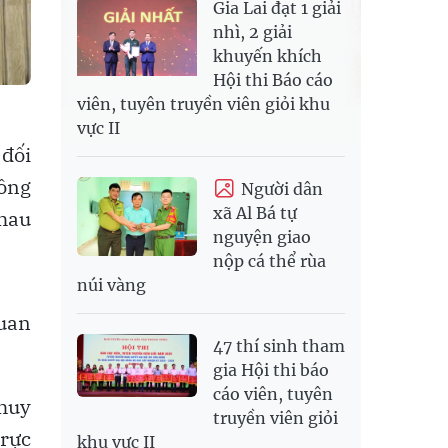
Gia Lai đạt 1 giải
nhì, 2 giải
khuyến khích
Hội thi Báo cáo
viên, tuyên truyền viên giỏi khu
vực II
 đối
hông
Người dân
xã Al Bá tự
nhau
nguyện giao
nộp cá thể rùa
núi vàng
quan
47 thí sinh tham
gia Hội thi báo
cáo viên, tuyên
 huy
truyền viên giỏi
trực
khu vực II