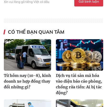
Gửi bình luận
Xin vui lòng gõ tiếng Việt có dấu
CÓ THỂ BẠN QUAN TÂM
Từ hôm nay (10-8), kinh
Dịch vụ tài sản mã hóa
doanh xe hợp đồng thay
vào diện báo cáo phòng,
đổi những gì?
chống rửa tiền: Ai bị tác
động?