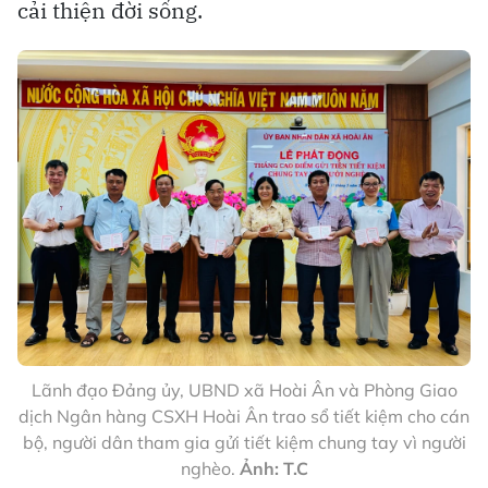
cải thiện đời sống.
Lãnh đạo Đảng ủy, UBND xã Hoài Ân và Phòng Giao
dịch Ngân hàng CSXH Hoài Ân trao sổ tiết kiệm cho cán
bộ, người dân tham gia gửi tiết kiệm chung tay vì người
nghèo.
Ảnh: T.C