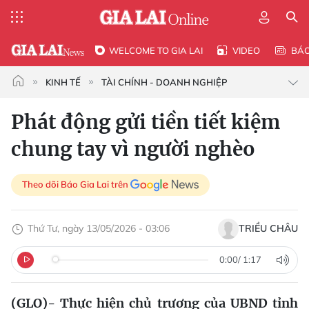
WELCOME TO GIA LAI
VIDEO
BÁ
KINH TẾ
TÀI CHÍNH - DOANH NGHIỆP
Phát động gửi tiền tiết kiệm
chung tay vì người nghèo
Theo dõi Báo Gia Lai trên
Thứ Tư, ngày 13/05/2026 - 03:06
TRIỀU CHÂU
0:00
/
1:17
(GLO)- Thực hiện chủ trương của UBND tỉnh