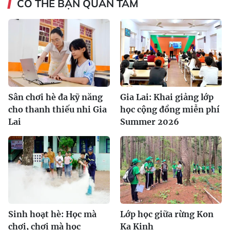
CÓ THỂ BẠN QUAN TÂM
Sân chơi hè đa kỹ năng
Gia Lai: Khai giảng lớp
cho thanh thiếu nhi Gia
học cộng đồng miễn phí
Lai
Summer 2026
Sinh hoạt hè: Học mà
Lớp học giữa rừng Kon
chơi, chơi mà học
Ka Kinh