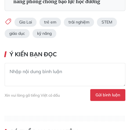
năng phòng chống bạo lực học đường
Gia Lai
trẻ em
trải nghiệm
STEM
giáo dục
kỹ năng
Ý KIẾN BẠN ĐỌC
Gửi bình luận
Xin vui lòng gõ tiếng Việt có dấu