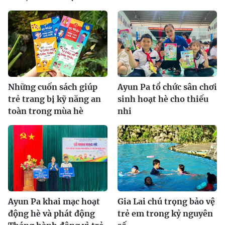
Những cuốn sách giúp
Ayun Pa tổ chức sân chơi
trẻ trang bị kỹ năng an
sinh hoạt hè cho thiếu
toàn trong mùa hè
nhi
Ayun Pa khai mạc hoạt
Gia Lai chú trọng bảo vệ
động hè và phát động
trẻ em trong kỷ nguyên