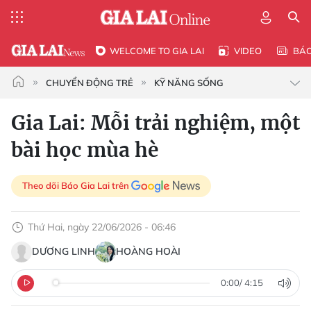
WELCOME TO GIA LAI
VIDEO
BÁ
CHUYỂN ĐỘNG TRẺ
KỸ NĂNG SỐNG
Gia Lai: Mỗi trải nghiệm, một
bài học mùa hè
Theo dõi Báo Gia Lai trên
Thứ Hai, ngày 22/06/2026 - 06:46
DƯƠNG LINH
HOÀNG HOÀI
0:00
/
4:15