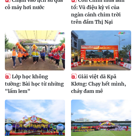
cỗ máy hơi nước
tổ: Vũ điệu kỳ vĩ của
ngàn cánh chim trời
trên đầm Thị Nại
Lớp học không
Giải việt dã Kpă
tường: Bài học từ những
Klơng: Chạy hết mình,
"lấm lem"
cháy đam mê