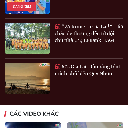
ĐANG XEM
“Welcome to Gia Lai!” - lời
chào dễ thương đến từ đội
chủ nhà U14 LPBank HAGL
60s Gia Lai: Rộn ràng bình
minh phố biển Quy Nhơn
CÁC VIDEO KHÁC