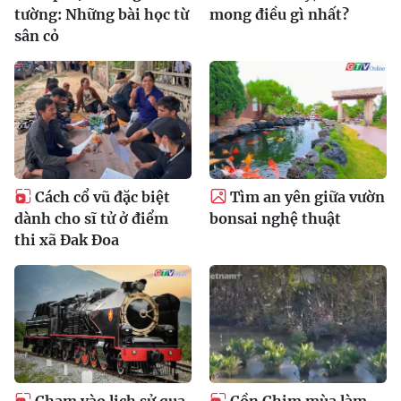
tường: Những bài học từ
mong điều gì nhất?
sân cỏ
Cách cổ vũ đặc biệt
Tìm an yên giữa vườn
dành cho sĩ tử ở điểm
bonsai nghệ thuật
thi xã Đak Đoa
Chạm vào lịch sử qua
Cồn Chim mùa làm