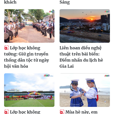
khách
Sáng
Lớp học không
Liên hoan diều nghệ
tường: Giữ gìn truyền
thuật trên bãi biển:
thống dân tộc từ ngày
Điểm nhấn du lịch hè
hội văn hóa
Gia Lai
Lớp học không
Mùa hè này, em