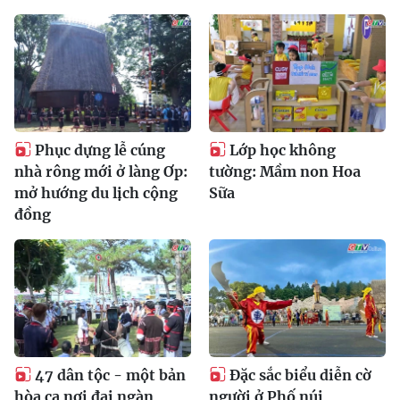
Phục dựng lễ cúng
Lớp học không
nhà rông mới ở làng Ơp:
tường: Mầm non Hoa
mở hướng du lịch cộng
Sữa
đồng
47 dân tộc - một bản
Đặc sắc biểu diễn cờ
hòa ca nơi đại ngàn
người ở Phố núi