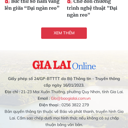
Bức thư 80 năm vang
Chờ đón chương
lên giữa “Đại ngàn reo”
trình nghệ thuật "Đại
ngàn reo"
XEM THÊM
Giấy phép số 24/GP-BTTTT do Bộ Thông tin - Truyền thông
cấp ngày 16/01/2023.
Địa chỉ :
21-23 Mai Xuân Thưởng, phường Quy Nhơn, tỉnh Gia Lai.
Email :
Glo@baogialai.com.vn
Điện thoại :
0256 3822 279
Bản quyền thông tin thuộc về Báo và phát thanh, truyền hình Gia
Lai. Cấm sao chép dưới mọi hình thức nếu không có sự chấp
thuận bằng văn bản.