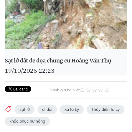
Sạt lở đất đe dọa chung cư Hoàng Văn Thụ
19/10/2025 22:23
Đánh giá bài viết
sạt lở
di dời
xã Ia Ly
Thủy điện Ia Ly
khắc phục hư hỏng