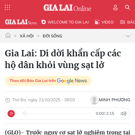
WELCOME TO GIA LAI
VIDEO
BÁ
XÃ HỘI
ĐỜI SỐNG
Gia Lai: Di dời khẩn cấp các
hộ dân khỏi vùng sạt lở
Theo dõi Báo Gia Lai trên
Thứ Ba, ngày 21/10/2025 - 08:02
MINH PHƯƠNG
0:00
/
2:15
(GLO)-
Trước nguy cơ sạt lở nghiêm trọng tại