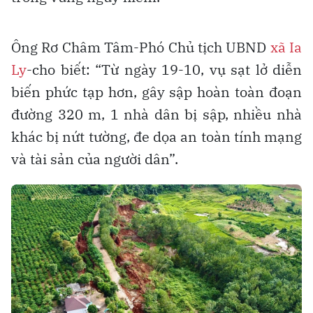
Ông Rơ Châm Tâm-Phó Chủ tịch UBND
xã Ia
Ly
-cho biết: “Từ ngày 19-10, vụ sạt lở diễn
biến phức tạp hơn, gây sập hoàn toàn đoạn
đường 320 m, 1 nhà dân bị sập, nhiều nhà
khác bị nứt tường, đe dọa an toàn tính mạng
và tài sản của người dân”.