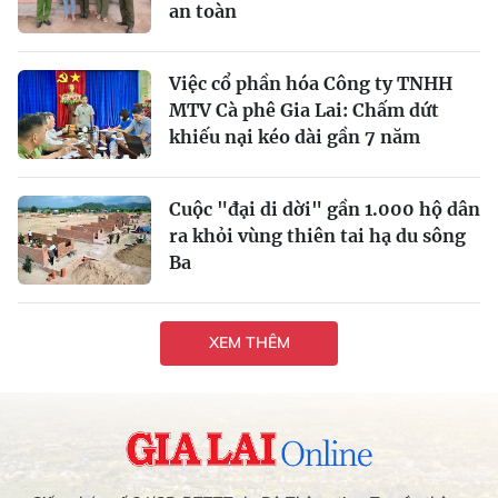
an toàn
Việc cổ phần hóa Công ty TNHH
MTV Cà phê Gia Lai: Chấm dứt
khiếu nại kéo dài gần 7 năm
Cuộc "đại di dời" gần 1.000 hộ dân
ra khỏi vùng thiên tai hạ du sông
Ba
XEM THÊM