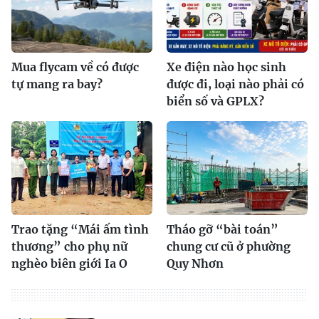
Mua flycam về có được
Xe điện nào học sinh
tự mang ra bay?
được đi, loại nào phải có
biển số và GPLX?
Trao tặng “Mái ấm tình
Tháo gỡ “bài toán”
thương” cho phụ nữ
chung cư cũ ở phường
nghèo biên giới Ia O
Quy Nhơn