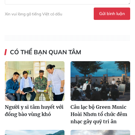
Gửi bình luận
Xin vui lòng gõ tiếng Việt có dấu
CÓ THỂ BẠN QUAN TÂM
Người y sĩ tâm huyết với
Câu lạc bộ Green Music
đồng bào vùng khó
Hoài Nhơn tổ chức đêm
nhạc gây quỹ tri ân