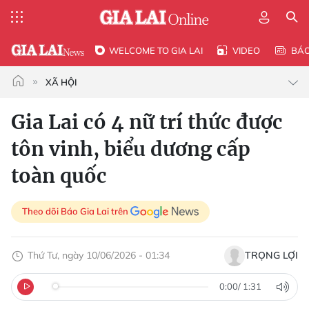
WELCOME TO GIA LAI
VIDEO
BÁ
XÃ HỘI
Gia Lai có 4 nữ trí thức được
tôn vinh, biểu dương cấp
toàn quốc
Theo dõi Báo Gia Lai trên
Thứ Tư, ngày 10/06/2026 - 01:34
TRỌNG LỢI
0:00
/
1:31