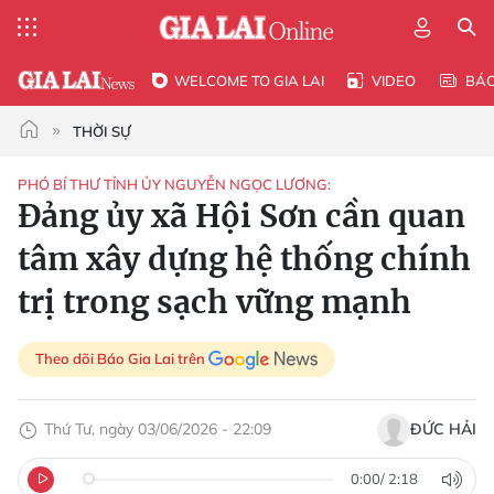
WELCOME TO GIA LAI
VIDEO
BÁ
THỜI SỰ
PHÓ BÍ THƯ TỈNH ỦY NGUYỄN NGỌC LƯƠNG:
Đảng ủy xã Hội Sơn cần quan
tâm xây dựng hệ thống chính
trị trong sạch vững mạnh
Theo dõi Báo Gia Lai trên
Thứ Tư, ngày 03/06/2026 - 22:09
ĐỨC HẢI
0:00
/
2:18