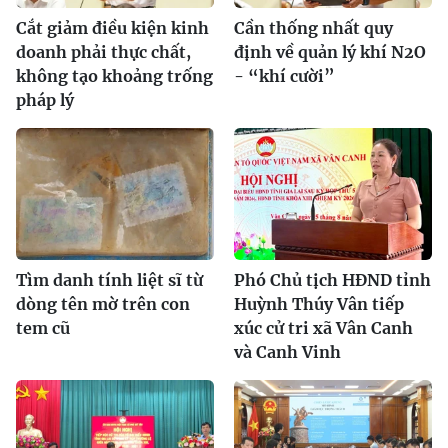
Cắt giảm điều kiện kinh
Cần thống nhất quy
doanh phải thực chất,
định về quản lý khí N2O
không tạo khoảng trống
- “khí cười”
pháp lý
Tìm danh tính liệt sĩ từ
Phó Chủ tịch HĐND tỉnh
dòng tên mờ trên con
Huỳnh Thúy Vân tiếp
tem cũ
xúc cử tri xã Vân Canh
và Canh Vinh