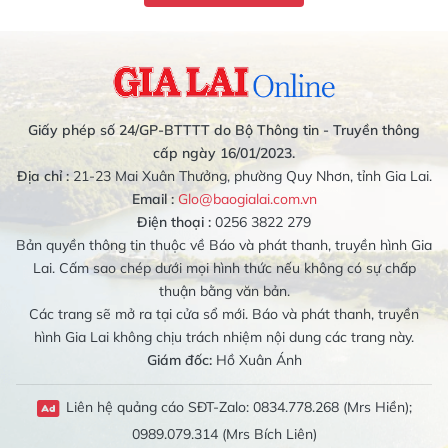
Giấy phép số 24/GP-BTTTT do Bộ Thông tin - Truyền thông
cấp ngày 16/01/2023.
Địa chỉ :
21-23 Mai Xuân Thưởng, phường Quy Nhơn, tỉnh Gia Lai.
Email :
Glo@baogialai.com.vn
Điện thoại :
0256 3822 279
Bản quyền thông tin thuộc về Báo và phát thanh, truyền hình Gia
Lai. Cấm sao chép dưới mọi hình thức nếu không có sự chấp
thuận bằng văn bản.
Các trang sẽ mở ra tại cửa sổ mới. Báo và phát thanh, truyền
hình Gia Lai không chịu trách nhiệm nội dung các trang này.
Giám đốc:
Hồ Xuân Ánh
Liên hệ quảng cáo SĐT-Zalo: 0834.778.268 (Mrs Hiền);
0989.079.314 (Mrs Bích Liên)