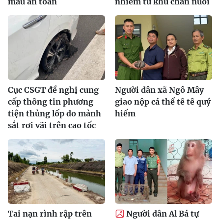
máu an toàn
nhiễm từ khu chăn nuôi
Cục CSGT đề nghị cung
Người dân xã Ngô Mây
cấp thông tin phương
giao nộp cá thể tê tê quý
tiện thủng lốp do mảnh
hiếm
sắt rơi vãi trên cao tốc
Tai nạn rình rập trên
Người dân Al Bá tự