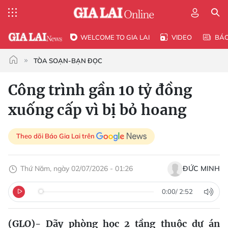
WELCOME TO GIA LAI
VIDEO
BÁ
TÒA SOẠN-BẠN ĐỌC
Công trình gần 10 tỷ đồng
xuống cấp vì bị bỏ hoang
Theo dõi Báo Gia Lai trên
Thứ Năm, ngày 02/07/2026 - 01:26
ÐỨC MINH
0:00
/
2:52
(GLO)- Dãy phòng học 2 tầng thuộc dự án