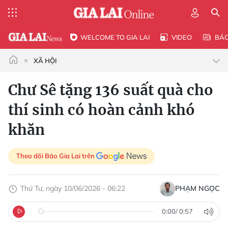
WELCOME TO GIA LAI
VIDEO
BÁ
XÃ HỘI
Chư Sê tặng 136 suất quà cho
thí sinh có hoàn cảnh khó
khăn
Theo dõi Báo Gia Lai trên
Thứ Tư, ngày 10/06/2026 - 06:22
PHẠM NGỌC
0:00
/
0:57