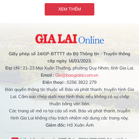
XEM THÊM
Giấy phép số 24/GP-BTTTT do Bộ Thông tin - Truyền thông
cấp ngày 16/01/2023.
Địa chỉ :
21-23 Mai Xuân Thưởng, phường Quy Nhơn, tỉnh Gia Lai.
Email :
Glo@baogialai.com.vn
Điện thoại :
0256 3822 279
Bản quyền thông tin thuộc về Báo và phát thanh, truyền hình Gia
Lai. Cấm sao chép dưới mọi hình thức nếu không có sự chấp
thuận bằng văn bản.
Các trang sẽ mở ra tại cửa sổ mới. Báo và phát thanh, truyền
hình Gia Lai không chịu trách nhiệm nội dung các trang này.
Giám đốc:
Hồ Xuân Ánh