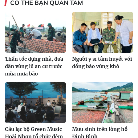
CÓ THỂ BẠN QUAN TÂM
Thần tốc dựng nhà, đưa
Người y sĩ tâm huyết với
dân vùng lũ an cư trước
đồng bào vùng khó
mùa mưa bão
Câu lạc bộ Green Music
Mưu sinh trên lòng hồ
Hoài Nhơn tổ chức đêm
Định Bình