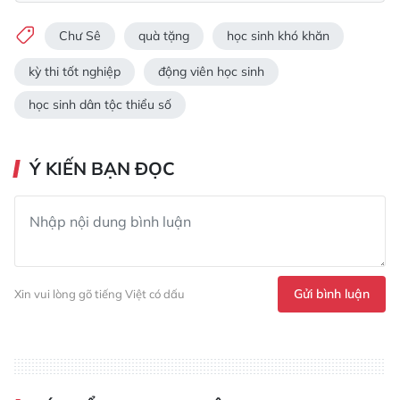
Chư Sê
quà tặng
học sinh khó khăn
kỳ thi tốt nghiệp
động viên học sinh
học sinh dân tộc thiểu số
Ý KIẾN BẠN ĐỌC
Gửi bình luận
Xin vui lòng gõ tiếng Việt có dấu