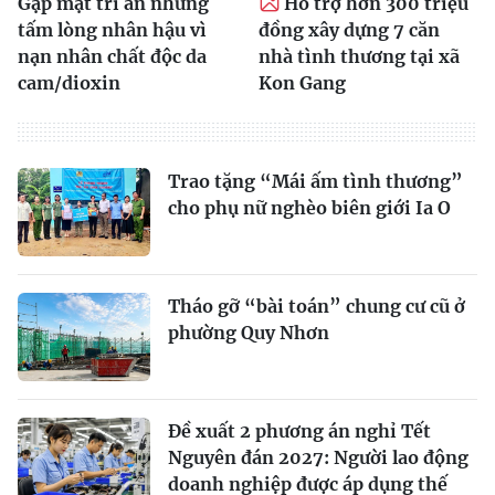
Gặp mặt tri ân những
Hỗ trợ hơn 300 triệu
tấm lòng nhân hậu vì
đồng xây dựng 7 căn
nạn nhân chất độc da
nhà tình thương tại xã
cam/dioxin
Kon Gang
Trao tặng “Mái ấm tình thương”
cho phụ nữ nghèo biên giới Ia O
Tháo gỡ “bài toán” chung cư cũ ở
phường Quy Nhơn
Đề xuất 2 phương án nghỉ Tết
Nguyên đán 2027: Người lao động
doanh nghiệp được áp dụng thế