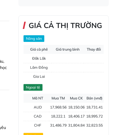
GIÁ CẢ THỊ TRƯỜNG
Nông sản
Giá cà phê
Giá trung bình
Thay đổi
Đắk Lắk
âu,
 học
Lâm Đồng
Gia Lai
Đắk Nông
Ngoại tệ
Hồ tiêu
Mã NT
Mua TM
Mua CK
Bán (vnđ)
AUD
17,968.56
18,150.06
18,731.41
CAD
18,222.1
18,406.17
18,995.72
CHF
31,486.79
31,804.84
32,823.55
 yêu
CNY
3,787.79
3,826.05
3,948.6