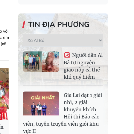
TIN ĐỊA PHƯƠNG
p với
ác em
 (xã
Người dân Al
Bá tự nguyện
giao nộp cá thể
khỉ quý hiếm
Gia Lai đạt 1 giải
nhì, 2 giải
khuyến khích
Hội thi Báo cáo
viên, tuyên truyền viên giỏi khu
ến
vực II