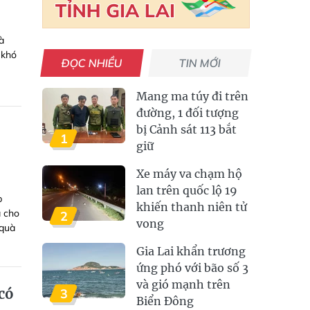
à
 khó
ĐỌC NHIỀU
TIN MỚI
Mang ma túy đi trên
đường, 1 đối tượng
bị Cảnh sát 113 bắt
1
giữ
Xe máy va chạm hộ
lan trên quốc lộ 19
p
khiến thanh niên tử
à cho
2
vong
 quà
Gia Lai khẩn trương
ứng phó với bão số 3
và gió mạnh trên
có
3
Biển Đông