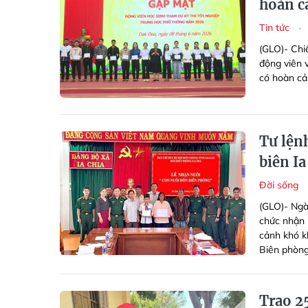
hoàn c
Tin tức
(GLO)- Chi
động viên v
có hoàn cả
Tư lện
biên Ia
Đời sống
(GLO)- Ngà
chức nhận 
cảnh khó k
Biên phòng
Trao 2