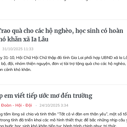
rao quà cho các hộ nghèo, học sinh có hoàn
hó khăn xã Ia Lâu
31/10/2025 11:33
y 31-10, Hội Chữ Hội Chữ thập đỏ tỉnh Gia Lai phối hợp UBND xã la L
 bộ, đội, nhóm thiện nguyện, đơn vị tài trợ tặng quà cho các hộ nghèo,
àn cảnh khó khăn.
 em viết tiếp ước mơ đến trường
 Đoàn - Hội - Đội
24/10/2025 3:34
g tấm lòng sẻ chia và tinh thần “Tất cả vì đàn em thân yêu”, một số tổ
trong tỉnh đã triển khai các mô hình thiết thực để bắc những nhịp cầu
g bước học sinh khó khăn tiếp tục hành trình chinh phục tri thức.