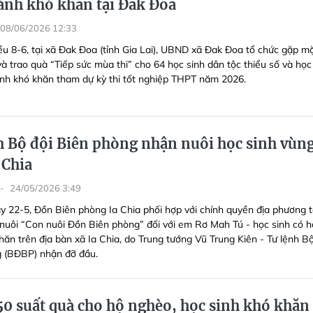
ảnh khó khăn tại Đak Đoa
08/06/2026 12:33
ều 8-6, tại xã Đak Đoa (tỉnh Gia Lai), UBND xã Đak Đoa tổ chức gặp mặ
à trao quà “Tiếp sức mùa thi” cho 64 học sinh dân tộc thiểu số và học
nh khó khăn tham dự kỳ thi tốt nghiệp THPT năm 2026.
h Bộ đội Biên phòng nhận nuôi học sinh vùn
 Chia
24/05/2026 3:49
y 22-5, Đồn Biên phòng Ia Chia phối hợp với chính quyền địa phương 
nuôi “Con nuôi Đồn Biên phòng” đối với em Rơ Mah Tú - học sinh có 
hăn trên địa bàn xã Ia Chia, do Trung tướng Vũ Trung Kiên - Tư lệnh Bộ
 (BĐBP) nhận đỡ đầu.
50 suất quà cho hộ nghèo, học sinh khó khăn 