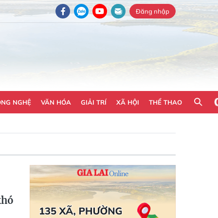
Đăng nhập
ÔNG NGHỆ
VĂN HÓA
GIẢI TRÍ
XÃ HỘI
THỂ THAO
khó