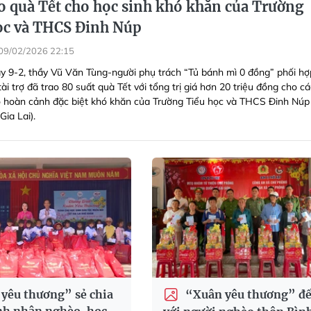
 quà Tết cho học sinh khó khăn của Trường
ọc và THCS Đinh Núp
09/02/2026 22:15
y 9-2, thầy Vũ Văn Tùng-người phụ trách “Tủ bánh mì 0 đồng” phối hợ
tài trợ đã trao 80 suất quà Tết với tổng trị giá hơn 20 triệu đồng cho c
ó hoàn cảnh đặc biệt khó khăn của Trường Tiểu học và THCS Đinh Núp
Gia Lai).
yêu thương” sẻ chia
“Xuân yêu thương” đ