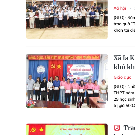
Xã hội
(GLO)- Sán
trao quà “
khăn tại đ
Xã Ia K
khó k
Giáo dục
(GLO)- Nhằ
THPT năm 2
29 học sin
trị giá 500
Trao