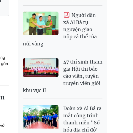
h
Người dân
xã Al Bá tự
nguyện giao
nộp cá thể rùa
núi vàng
ờng
47 thí sinh tham
p gần
gia Hội thi báo
cáo viên, tuyên
truyền viên giỏi
khu vực II
ấm
Đoàn xã Al Bá ra
mắt công trình
thanh niên "Số
với
hóa địa chỉ đỏ"