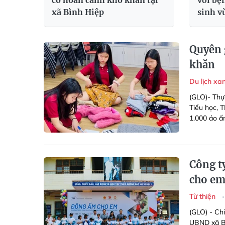
có hoàn cảnh khó khăn tại
với bệ
xã Bình Hiệp
sinh v
Quyên 
khăn
Du lịch xa
(GLO)- Thự
Tiểu học, 
1.000 áo ấ
Công t
cho em
Từ thiện
(GLO) - Ch
UBND xã Bi