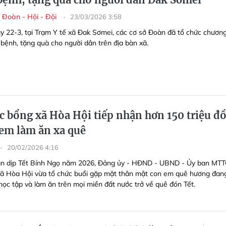
 Đoàn - Hội - Đội
23/03/2026 3:58
y 22-3, tại Trạm Y tế xã Đak Sơmei, các cơ sở Đoàn đã tổ chức chươn
 bệnh, tặng quà cho người dân trên địa bàn xã.
c bổng xã Hòa Hội tiếp nhận hơn 150 triệu đ
 em làm ăn xa quê
20/02/2026 4:16
ân dịp Tết Bính Ngọ năm 2026, Đảng ủy - HĐND - UBND - Ủy ban MT
ã Hòa Hội vừa tổ chức buổi gặp mặt thân mật con em quê hương đan
học tập và làm ăn trên mọi miền đất nước trở về quê đón Tết.