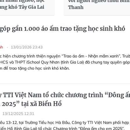
nh nhân nghèo, học
với người nghèo thôn Bìn
ùng khó Tây Gia Lai
Thanh
góp gần 1.000 áo ấm trao tặng học sinh khó
nh
13/01/2026 23:43
c hiện chương trình thiện nguyện “Trao áo ấm - Nhận mầm xanh”, Trư
THCS và THPT iSchool Quy Nhơn (tỉnh Gia Lai) đã chung tay quyên gó
m để trao tặng cho học sinh khó khăn.
y TTI Việt Nam tổ chức chương trình “Đông 
 2025” tại xã Biển Hồ
13/12/2025 12:31
iều 13-12, tại Trường Tiểu học Hà Bầu, Công ty TTI Việt Nam phối hợp 
ển Hồ (tỉnh Gia Lai) tổ chức Chương trình “Đông ấm cho em 2025”.