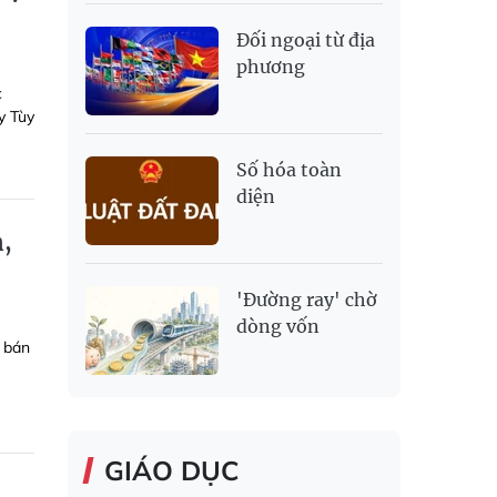
Đối ngoại từ địa
phương
c
y Tùy
Số hóa toàn
diện
n,
'Đường ray' chờ
dòng vốn
m bán
GIÁO DỤC