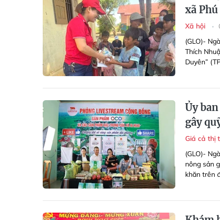
xã Phú
Xã hội
(GLO)- Ngày
Thích Nhuậ
Duyên” (TP
Ủy ban
gây quỹ
Giá cả thị
(GLO)- Ngà
nông sản g
khăn trên đ
Khám b