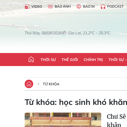
VIDEO
BÁO ẢNH
BÁO IN
PODCAST
Gia Lai, 21.2°C - 25.3°C
Thứ Bảy, 08/08/2026
THỜI SỰ
THẾ GIỚI
CHÍNH TRỊ
THỜI SỰ 
TỪ KHÓA
Từ khóa:
học sinh khó khă
Chư Sê 
khăn