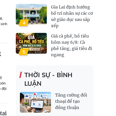
Gia Lai định hướng
bố trí nhân sự các cơ
t,
sở giáo dục sau sắp
4
 sinh
xếp
Giá cà phê, hồ tiêu
hôm nay 6/8: Cà
phê tăng, giá tiêu đi
5
g
ngang
THỜI SỰ - BÌNH
tổ
LUẬN
hoàn
 đội
Tăng cường đối
thoại để tạo
đồng thuận
tại