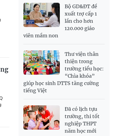
Bộ GD&ĐT đề
xuất trợ cấp 1
g
lần cho hơn
120.000 giáo
viên mầm non
Thư viện thân
thiện trong
ồng
trường tiểu học:
“Chìa khóa”
giúp học sinh DTTS tăng cường
tiếng Việt
TQ
g
Đã có lịch tựu
trường, thi tốt
nghiệp THPT
năm học mới