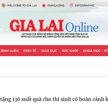
WELCOME TO GIA LAI
EMAGAZINE
INFOGRAPHIC
- BÌNH LUẬN
KINH TẾ
GIÁO DỤC
SỨC KHỎE
KHOA HỌC - C
n
tặng 136 suất quà cho thí sinh có hoàn cảnh 