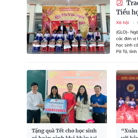
Trao
Tiểu h
Xã hội
(GLO)- Ngà
các đơn vị 
học sinh c
Pờ Tó, tỉnh 
Tặng quà Tết cho học sinh
“Xuân 