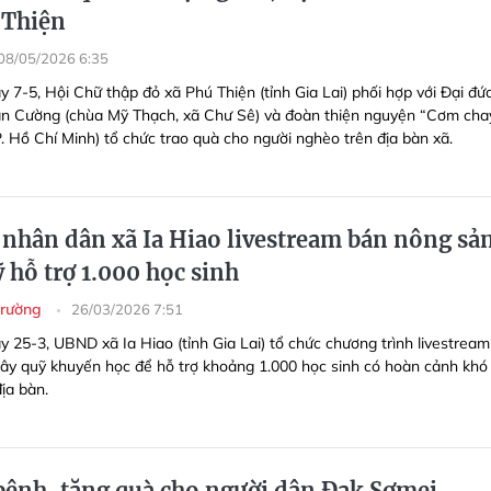
 Thiện
08/05/2026 6:35
 7-5, Hội Chữ thập đỏ xã Phú Thiện (tỉnh Gia Lai) phối hợp với Đại đứ
n Cường (chùa Mỹ Thạch, xã Chư Sê) và đoàn thiện nguyện “Cơm cha
. Hồ Chí Minh) tổ chức trao quà cho người nghèo trên địa bàn xã.
 nhân dân xã Ia Hiao livestream bán nông sả
 hỗ trợ 1.000 học sinh
 trường
26/03/2026 7:51
y 25-3, UBND xã Ia Hiao (tỉnh Gia Lai) tổ chức chương trình livestrea
ây quỹ khuyến học để hỗ trợ khoảng 1.000 học sinh có hoàn cảnh khó
ịa bàn.
ệnh, tặng quà cho người dân Đak Sơmei