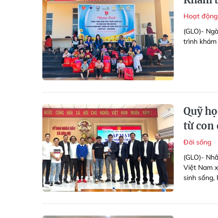
Hoạt động
(GLO)- Ngà
trình khám
Quỹ họ
từ con
Đời sống
(GLO)- Nh
Việt Nam x
sinh sống, 