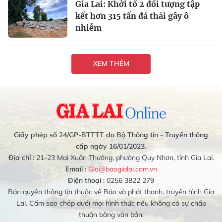
Gia Lai: Khởi tố 2 đối tượng tập
kết hơn 315 tấn đá thải gây ô
nhiễm
XEM THÊM
Giấy phép số 24/GP-BTTTT do Bộ Thông tin - Truyền thông
cấp ngày 16/01/2023.
Địa chỉ :
21-23 Mai Xuân Thưởng, phường Quy Nhơn, tỉnh Gia Lai.
Email :
Glo@baogialai.com.vn
Điện thoại :
0256 3822 279
Bản quyền thông tin thuộc về Báo và phát thanh, truyền hình Gia
Lai. Cấm sao chép dưới mọi hình thức nếu không có sự chấp
thuận bằng văn bản.