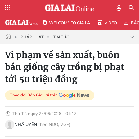
WELCOME TO GIA LAI
VIDEO
BÁ
PHÁP LUẬT
TIN TỨC
Vi phạm về sản xuất, buôn
bán giống cây trồng bị phạt
tới 50 triệu đồng
Theo dõi Báo Gia Lai trên
Thứ Tư, ngày 24/06/2026 - 01:17
NHÃ UYÊN
(theo NDO, VGP)