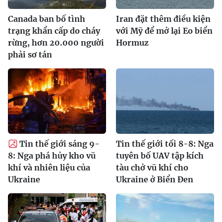
Canada ban bố tình
Iran đặt thêm điều kiện
trạng khẩn cấp do cháy
với Mỹ để mở lại Eo biển
rừng, hơn 20.000 người
Hormuz
phải sơ tán
Tin thế giới sáng 9-
Tin thế giới tối 8-8: Nga
8: Nga phá hủy kho vũ
tuyên bố UAV tập kích
khí và nhiên liệu của
tàu chở vũ khí cho
Ukraine
Ukraine ở Biển Đen