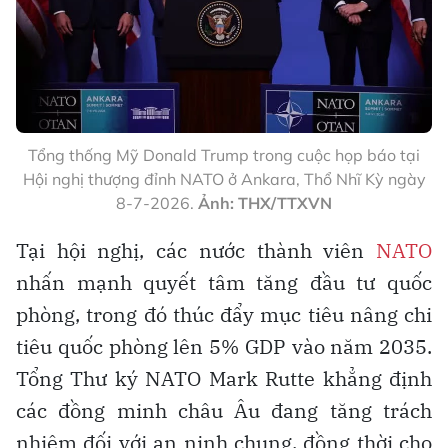
Tổng thống Mỹ Donald Trump trong cuộc họp báo tại
Hội nghị thượng đỉnh NATO ở Ankara, Thổ Nhĩ Kỳ ngày
8-7-2026.
Ảnh: THX/TTXVN
Tại hội nghị, các nước thành viên
NATO
nhấn mạnh quyết tâm tăng đầu tư quốc
phòng, trong đó thúc đẩy mục tiêu nâng chi
tiêu quốc phòng lên 5% GDP vào năm 2035.
Tổng Thư ký NATO Mark Rutte khẳng định
các đồng minh châu Âu đang tăng trách
nhiệm đối với an ninh chung, đồng thời cho