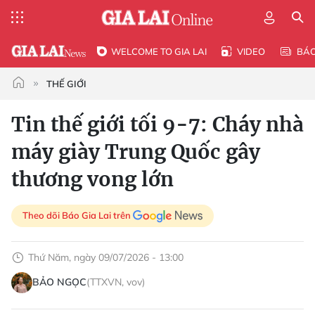
WELCOME TO GIA LAI
VIDEO
BÁ
THẾ GIỚI
Tin thế giới tối 9-7: Cháy nhà
máy giày Trung Quốc gây
thương vong lớn
Theo dõi Báo Gia Lai trên
Thứ Năm, ngày 09/07/2026 - 13:00
BẢO NGỌC
(TTXVN, vov)