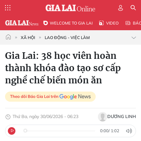
WELCOME TO GIA LAI
VIDEO
BÁ
XÃ HỘI
LAO ĐỘNG - VIỆC LÀM
Gia Lai: 38 học viên hoàn
thành khóa đào tạo sơ cấp
nghề chế biến món ăn
Theo dõi Báo Gia Lai trên
Thứ Ba, ngày 30/06/2026 - 06:23
DƯƠNG LINH
0:00
/
1:02