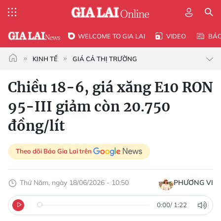
WELCOME TO GIA LAI
VIDEO
BÁ
KINH TẾ
GIÁ CẢ THỊ TRƯỜNG
Chiều 18-6, giá xăng E10 RON
95-III giảm còn 20.750
đồng/lít
Theo dõi Báo Gia Lai trên
Thứ Năm, ngày 18/06/2026 - 10:50
PHƯƠNG VI
0:00
/
1:22