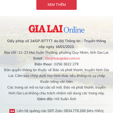
XEM THÊM
Giấy phép số 24/GP-BTTTT do Bộ Thông tin - Truyền thông
cấp ngày 16/01/2023.
Địa chỉ :
21-23 Mai Xuân Thưởng, phường Quy Nhơn, tỉnh Gia Lai.
Email :
Glo@baogialai.com.vn
Điện thoại :
0256 3822 279
Bản quyền thông tin thuộc về Báo và phát thanh, truyền hình Gia
Lai. Cấm sao chép dưới mọi hình thức nếu không có sự chấp
thuận bằng văn bản.
Các trang sẽ mở ra tại cửa sổ mới. Báo và phát thanh, truyền
hình Gia Lai không chịu trách nhiệm nội dung các trang này.
Giám đốc:
Hồ Xuân Ánh
Liên hệ quảng cáo SĐT-Zalo: 0834.778.268 (Mrs Hiền);