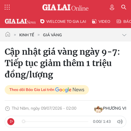
WELCOME TO GIA LAI
VIDEO
BÁ
KINH TẾ
GIÁ VÀNG
Cập nhật giá vàng ngày 9-7:
Tiếp tục giảm thêm 1 triệu
đồng/lượng
Theo dõi Báo Gia Lai trên
Thứ Năm, ngày 09/07/2026 - 02:00
PHƯƠNG VI
0:00
/
1:43