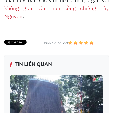
phát huy bản sắc văn hóa dân tộc gắn với
không gian văn hóa cồng chiêng Tây
Nguyên
.
Đánh giá bài viết
TIN LIÊN QUAN