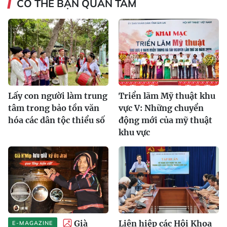
CÓ THỂ BẠN QUAN TÂM
Lấy con người làm trung
Triển lãm Mỹ thuật khu
tâm trong bảo tồn văn
vực V: Những chuyển
hóa các dân tộc thiểu số
động mới của mỹ thuật
khu vực
Già
Liên hiệp các Hội Khoa
E-MAGAZINE