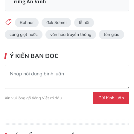
rừng An Vinh
Bahnar
đak Sơmei
lễ hội
cúng giọt nước
văn hóa truyền thống
tôn giáo
Ý KIẾN BẠN ĐỌC
Gửi bình luận
Xin vui lòng gõ tiếng Việt có dấu