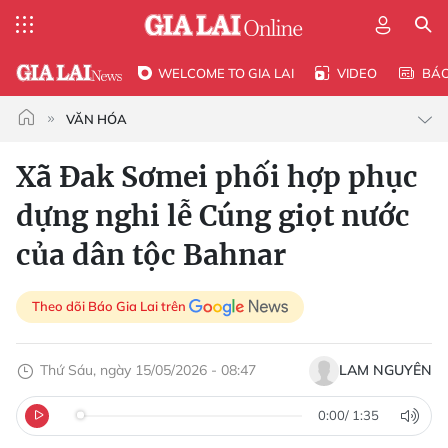
WELCOME TO GIA LAI
VIDEO
BÁ
VĂN HÓA
Xã Đak Sơmei phối hợp phục
dựng nghi lễ Cúng giọt nước
của dân tộc Bahnar
Theo dõi Báo Gia Lai trên
Thứ Sáu, ngày 15/05/2026 - 08:47
LAM NGUYÊN
0:00
/
1:35