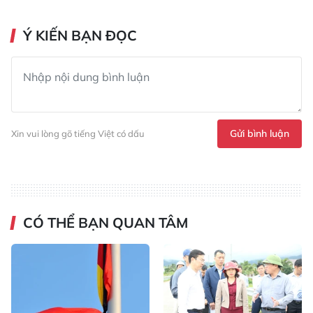
Ý KIẾN BẠN ĐỌC
Gửi bình luận
Xin vui lòng gõ tiếng Việt có dấu
CÓ THỂ BẠN QUAN TÂM