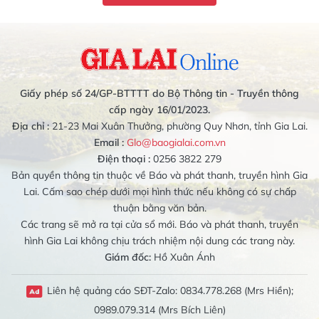
Giấy phép số 24/GP-BTTTT do Bộ Thông tin - Truyền thông
cấp ngày 16/01/2023.
Địa chỉ :
21-23 Mai Xuân Thưởng, phường Quy Nhơn, tỉnh Gia Lai.
Email :
Glo@baogialai.com.vn
Điện thoại :
0256 3822 279
Bản quyền thông tin thuộc về Báo và phát thanh, truyền hình Gia
Lai. Cấm sao chép dưới mọi hình thức nếu không có sự chấp
thuận bằng văn bản.
Các trang sẽ mở ra tại cửa sổ mới. Báo và phát thanh, truyền
hình Gia Lai không chịu trách nhiệm nội dung các trang này.
Giám đốc:
Hồ Xuân Ánh
Liên hệ quảng cáo SĐT-Zalo: 0834.778.268 (Mrs Hiền);
0989.079.314 (Mrs Bích Liên)