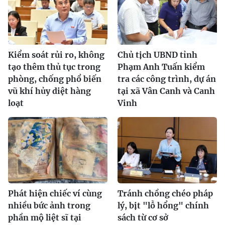
Kiểm soát rủi ro, không
Chủ tịch UBND tỉnh
tạo thêm thủ tục trong
Phạm Anh Tuấn kiểm
phòng, chống phổ biến
tra các công trình, dự án
vũ khí hủy diệt hàng
tại xã Vân Canh và Canh
loạt
Vinh
Phát hiện chiếc ví cùng
Tránh chồng chéo pháp
nhiều bức ảnh trong
lý, bịt "lỗ hổng" chính
phần mộ liệt sĩ tại
sách từ cơ sở