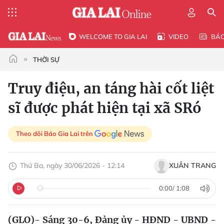
WELCOME TO GIA LAI
VIDEO
BÁ
THỜI SỰ
Truy điệu, an táng hài cốt liệt
sĩ được phát hiện tại xã SRó
Theo dõi Báo Gia Lai trên
Thứ Ba, ngày 30/06/2026 - 12:14
XUÂN TRANG
0:00
/
1:08
(GLO)- Sáng 30-6, Đảng ủy - HĐND - UBND -