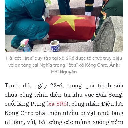
Hài cốt liệt sĩ quy tập tại xã SRó được tổ chức truy điệu
và an táng tại Nghĩa trang liệt sĩ xã Kông Chro.
Ảnh:
Hải Nguyễn
Trước đó, ngày 22-6, trong quá trình sửa
chữa công trình điện tại khu vực Đăk Song,
cuối làng Pting (
xã SRó
), công nhân Điện lực
Kông Chro phát hiện nhiều di vật như: tăng
ni lông, vải, bát cùng các mảnh xương nằm