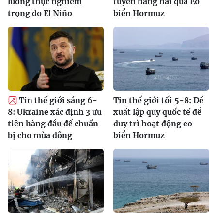
lương thực nghiêm
tuyến hàng hải qua Eo
trọng do El Niño
biển Hormuz
Tin thế giới sáng 6-
Tin thế giới tối 5-8: Đề
8: Ukraine xác định 3 ưu
xuất lập quỹ quốc tế để
tiên hàng đầu để chuẩn
duy trì hoạt động eo
bị cho mùa đông
biển Hormuz