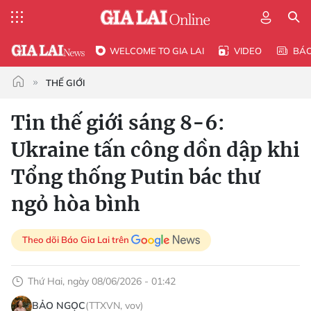
WELCOME TO GIA LAI
VIDEO
BÁ
THẾ GIỚI
Tin thế giới sáng 8-6:
Ukraine tấn công dồn dập khi
Tổng thống Putin bác thư
ngỏ hòa bình
Theo dõi Báo Gia Lai trên
Thứ Hai, ngày 08/06/2026 - 01:42
BẢO NGỌC
(TTXVN, vov)