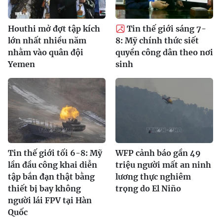
Houthi mở đợt tập kích
Tin thế giới sáng 7-
lớn nhất nhiều năm
8: Mỹ chính thức siết
nhằm vào quân đội
quyền công dân theo nơi
Yemen
sinh
Tin thế giới tối 6-8: Mỹ
WFP cảnh báo gần 49
lần đầu công khai diễn
triệu người mất an ninh
tập bắn đạn thật bằng
lương thực nghiêm
thiết bị bay không
trọng do El Niño
người lái FPV tại Hàn
Quốc