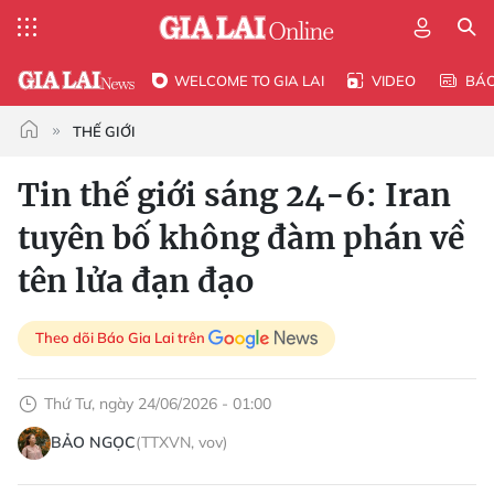
WELCOME TO GIA LAI
VIDEO
BÁ
THẾ GIỚI
Tin thế giới sáng 24-6: Iran
tuyên bố không đàm phán về
tên lửa đạn đạo
Theo dõi Báo Gia Lai trên
Thứ Tư, ngày 24/06/2026 - 01:00
BẢO NGỌC
(TTXVN, vov)