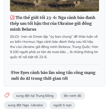
Tin thế giới tối 23-6: Nga cảnh báo đanh
thép sau tối hậu thư của Ukraine gửi đồng
minh Belarus
(GLO)- Iran và Oman lập “ủy ban chung” để thảo luận về
eo biển Hormuz; Nga cảnh báo đanh thép sau tối hậu
thư của Ukraine gửi đồng minh Belarus; Trung Quốc: Hơn
9.100 người phải sơ tán do mưa bão ... là những thông tin
quốc tế nổi bật tối 23-6.
Five Eyes cảnh báo làn sóng tấn công mạng
mới do AI trong thời gian tới
xung đột tại Trung Đông
lằn ranh đỏ
xung đột Nga -Ukraine
người tị nạn