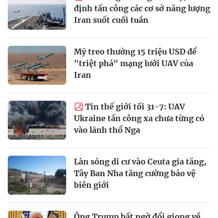
định tấn công các cơ sở năng lượng
Iran suốt cuối tuần
Mỹ treo thưởng 15 triệu USD để
"triệt phá" mạng lưới UAV của
Iran
Tin thế giới tối 31-7: UAV
Ukraine tấn công xa chưa từng có
vào lãnh thổ Nga
Làn sóng di cư vào Ceuta gia tăng,
Tây Ban Nha tăng cường bảo vệ
biên giới
Ông Trump bất ngờ đổi giọng về