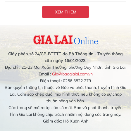
XEM THÊM
Giấy phép số 24/GP-BTTTT do Bộ Thông tin - Truyền thông
cấp ngày 16/01/2023.
Địa chỉ :
21-23 Mai Xuân Thưởng, phường Quy Nhơn, tỉnh Gia Lai.
Email :
Glo@baogialai.com.vn
Điện thoại :
0256 3822 279
Bản quyền thông tin thuộc về Báo và phát thanh, truyền hình Gia
Lai. Cấm sao chép dưới mọi hình thức nếu không có sự chấp
thuận bằng văn bản.
Các trang sẽ mở ra tại cửa sổ mới. Báo và phát thanh, truyền
hình Gia Lai không chịu trách nhiệm nội dung các trang này.
Giám đốc:
Hồ Xuân Ánh