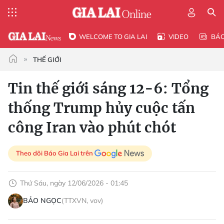
WELCOME TO GIA LAI
VIDEO
BÁ
THẾ GIỚI
Tin thế giới sáng 12-6: Tổng
thống Trump hủy cuộc tấn
công Iran vào phút chót
Theo dõi Báo Gia Lai trên
Thứ Sáu, ngày 12/06/2026 - 01:45
BẢO NGỌC
(TTXVN, vov)