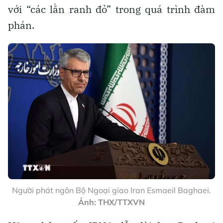
với “các lằn ranh đỏ” trong quá trình đàm
phán.
Người phát ngôn Bộ Ngoại giao Iran Esmaeil Baghaei.
Ảnh: THX/TTXVN