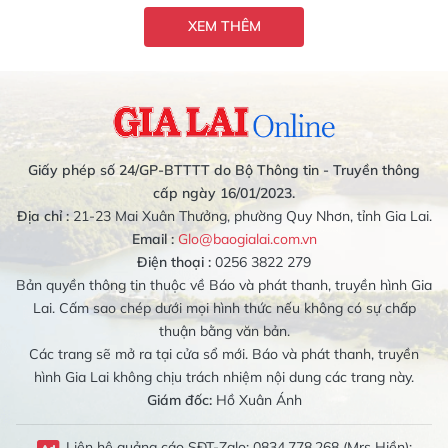
XEM THÊM
Giấy phép số 24/GP-BTTTT do Bộ Thông tin - Truyền thông
cấp ngày 16/01/2023.
Địa chỉ :
21-23 Mai Xuân Thưởng, phường Quy Nhơn, tỉnh Gia Lai.
Email :
Glo@baogialai.com.vn
Điện thoại :
0256 3822 279
Bản quyền thông tin thuộc về Báo và phát thanh, truyền hình Gia
Lai. Cấm sao chép dưới mọi hình thức nếu không có sự chấp
thuận bằng văn bản.
Các trang sẽ mở ra tại cửa sổ mới. Báo và phát thanh, truyền
hình Gia Lai không chịu trách nhiệm nội dung các trang này.
Giám đốc:
Hồ Xuân Ánh
Liên hệ quảng cáo SĐT-Zalo: 0834.778.268 (Mrs Hiền);