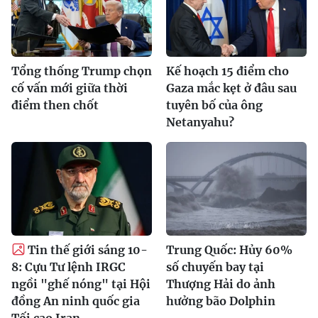
Tổng thống Trump chọn
Kế hoạch 15 điểm cho
cố vấn mới giữa thời
Gaza mắc kẹt ở đâu sau
điểm then chốt
tuyên bố của ông
Netanyahu?
Tin thế giới sáng 10-
Trung Quốc: Hủy 60%
8: Cựu Tư lệnh IRGC
số chuyến bay tại
ngồi "ghế nóng" tại Hội
Thượng Hải do ảnh
đồng An ninh quốc gia
hưởng bão Dolphin
Tối cao Iran