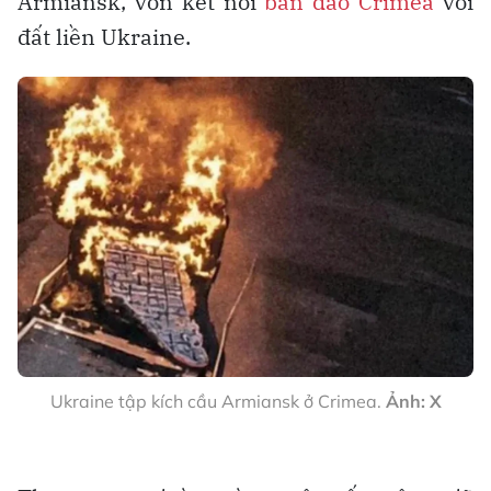
Armiansk, vốn kết nối
bán đảo Crimea
với
đất liền Ukraine.
Ukraine tập kích cầu Armiansk ở Crimea.
Ảnh: X