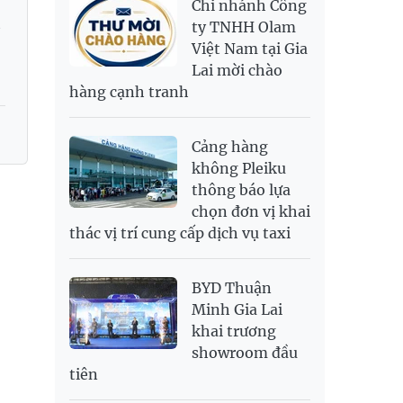
Chi nhánh Công
PNJ
138,500,000
142,000,000
RUB
300.88
333.06
ty TNHH Olam
Việt Nam tại Gia
SAR
6,949.25
7,248.34
Lai mời chào
SEK
2,700.94
2,815.47
hàng cạnh tranh
SGD
19,907.29
20,108.37
20,793.98
THB
698.74
776.38
809.3
Cảng hàng
USD
26,020
26,050
26,430
không Pleiku
thông báo lựa
chọn đơn vị khai
thác vị trí cung cấp dịch vụ taxi
BYD Thuận
Minh Gia Lai
khai trương
showroom đầu
tiên