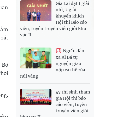
Gia Lai đạt 1 giải
quan
nhì, 2 giải
khuyến khích
Hội thi Báo cáo
 sắm
viên, tuyên truyền viên giỏi khu
vực II
soát
Người dân
xã Al Bá tự
nguyện giao
à Bộ
nộp cá thể rùa
thời
núi vàng
47 thí sinh tham
òng,
gia Hội thi báo
cáo viên, tuyên
truyền viên giỏi
 cầu
khu vực II