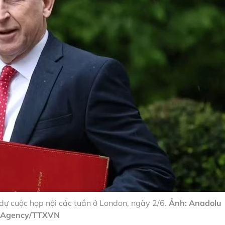
dự cuộc họp nội các tuần ở London, ngày 2/6.
Ảnh: Anadolu
Agency/TTXVN