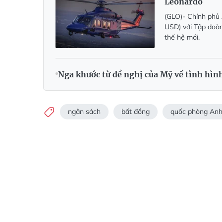
Leonardo
(GLO)- Chính phủ 
USD) với Tập đoàn
thế hệ mới.
Nga khước từ đề nghị của Mỹ về tình hìn
ngân sách
bất đồng
quốc phòng An