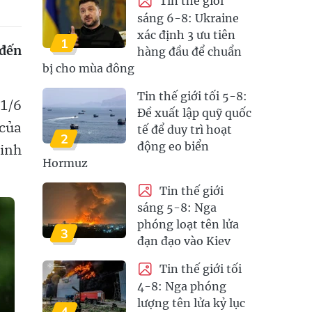
Tin thế giới
sáng 6-8: Ukraine
xác định 3 ưu tiên
1
 đến
hàng đầu để chuẩn
bị cho mùa đông
Tin thế giới tối 5-8:
1/6
Đề xuất lập quỹ quốc
của
tế để duy trì hoạt
2
động eo biển
ninh
Hormuz
Tin thế giới
sáng 5-8: Nga
phóng loạt tên lửa
3
đạn đạo vào Kiev
Tin thế giới tối
4-8: Nga phóng
lượng tên lửa kỷ lục
4