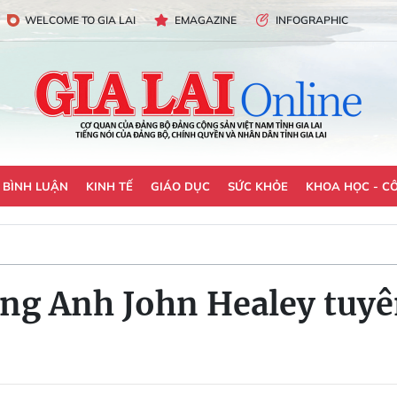
WELCOME TO GIA LAI
EMAGAZINE
INFOGRAPHIC
- BÌNH LUẬN
KINH TẾ
GIÁO DỤC
SỨC KHỎE
KHOA HỌC - C
ng Anh John Healey tuyê