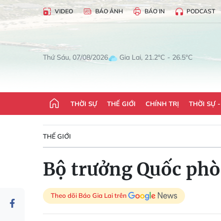
VIDEO
BÁO ẢNH
BÁO IN
PODCAST
Gia Lai, 21.2°C - 26.5°C
Thứ Sáu, 07/08/2026
THỜI SỰ
THẾ GIỚI
CHÍNH TRỊ
THỜI SỰ 
THẾ GIỚI
Bộ trưởng Quốc phò
Theo dõi Báo Gia Lai trên