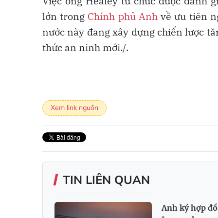
Việc ông Healey từ chức được đánh g
lớn trong
Chính phủ Anh
về ưu tiên n
nước này đang xây dựng chiến lược tă
thức an ninh mới./.
Xem link nguồn
TIN LIÊN QUAN
Anh ký hợp đồn