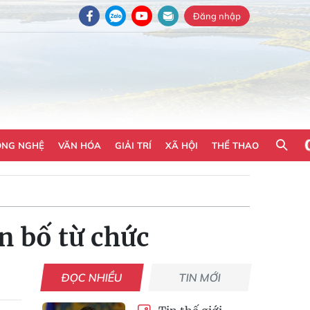
Đăng nhập
ÔNG NGHỆ
VĂN HÓA
GIẢI TRÍ
XÃ HỘI
THỂ THAO
n bố từ chức
ĐỌC NHIỀU
TIN MỚI