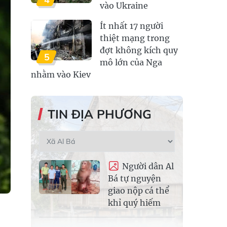
vào Ukraine
Ít nhất 17 người
thiệt mạng trong
đợt không kích quy
5
mô lớn của Nga
nhằm vào Kiev
TIN ĐỊA PHƯƠNG
Người dân Al
Bá tự nguyện
giao nộp cá thể
khỉ quý hiếm