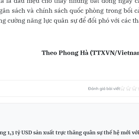
iá là dấu hiệu cho thấy những bất đồng ngày 
gân sách và chính sách quốc phòng trong bối 
ng cường năng lực quân sự để đối phó với các t
Theo Phong Hà (TTXVN/Vietna
Đánh giá bài viết
g 1,3 tỷ USD sản xuất trực thăng quân sự thế hệ mới vớ