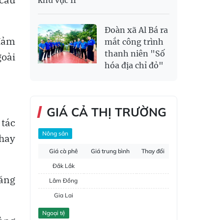
Đoàn xã Al Bá ra
đảm
mắt công trình
thanh niên "Số
goài
hóa địa chỉ đỏ"
GIÁ CẢ THỊ TRƯỜNG
 tác
Nông sản
 hay
Giá cà phê
Giá trung bình
Thay đổi
Đắk Lắk
năng
Lâm Đồng
Gia Lai
Đắk Nông
Ngoại tệ