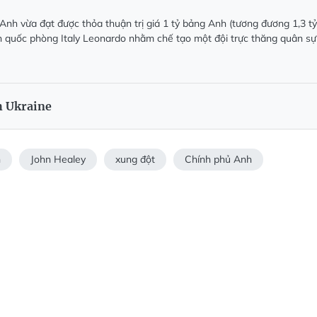
Anh vừa đạt được thỏa thuận trị giá 1 tỷ bảng Anh (tương đương 1,3 tỷ
 quốc phòng Italy Leonardo nhằm chế tạo một đội trực thăng quân sự
h Ukraine
h
John Healey
xung đột
Chính phủ Anh