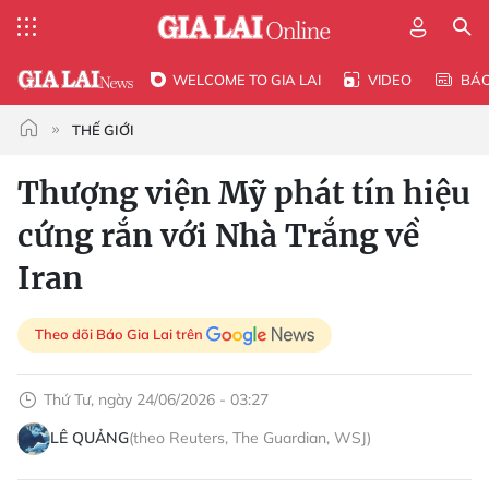
WELCOME TO GIA LAI
VIDEO
BÁ
THẾ GIỚI
Thượng viện Mỹ phát tín hiệu
cứng rắn với Nhà Trắng về
Iran
Theo dõi Báo Gia Lai trên
Thứ Tư, ngày 24/06/2026 - 03:27
LÊ QUẢNG
(theo Reuters, The Guardian, WSJ)