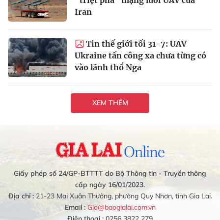
Iran
Tin thế giới tối 31-7: UAV
Ukraine tấn công xa chưa từng có
vào lãnh thổ Nga
XEM THÊM
Giấy phép số 24/GP-BTTTT do Bộ Thông tin - Truyền thông
cấp ngày 16/01/2023.
Địa chỉ :
21-23 Mai Xuân Thưởng, phường Quy Nhơn, tỉnh Gia Lai.
Email :
Glo@baogialai.com.vn
Điện thoại :
0256 3822 279