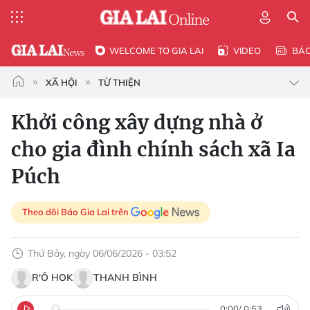
WELCOME TO GIA LAI
VIDEO
BÁ
XÃ HỘI
TỪ THIỆN
Khởi công xây dựng nhà ở
cho gia đình chính sách xã Ia
Púch
Theo dõi Báo Gia Lai trên
Thứ Bảy, ngày 06/06/2026 - 03:52
R'Ô HOK
THANH BÌNH
0:00
/
0:53