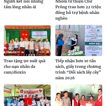
Người kết nối những
Nhóm từ thiện Chư
tấm lòng nhân ái
Prông trao hơn 22 triệu
đồng hỗ trợ bệnh nhân
nghèo
Trao tặng 90 suất quà
Tiếp nhận hơn 10 tấn
cho nạn nhân da
sách, giấy trong chương
cam/dioxin
trình “Đổi sách lấy cây”
năm 2026