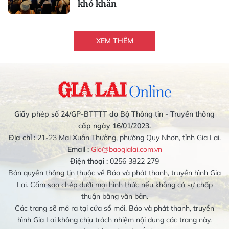
khó khăn
XEM THÊM
Giấy phép số 24/GP-BTTTT do Bộ Thông tin - Truyền thông
cấp ngày 16/01/2023.
Địa chỉ :
21-23 Mai Xuân Thưởng, phường Quy Nhơn, tỉnh Gia Lai.
Email :
Glo@baogialai.com.vn
Điện thoại :
0256 3822 279
Bản quyền thông tin thuộc về Báo và phát thanh, truyền hình Gia
Lai. Cấm sao chép dưới mọi hình thức nếu không có sự chấp
thuận bằng văn bản.
Các trang sẽ mở ra tại cửa sổ mới. Báo và phát thanh, truyền
hình Gia Lai không chịu trách nhiệm nội dung các trang này.