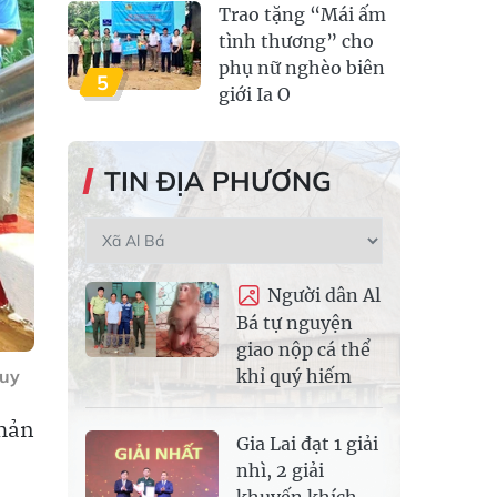
Trao tặng “Mái ấm
tình thương” cho
phụ nữ nghèo biên
5
giới Ia O
TIN ĐỊA PHƯƠNG
Người dân Al
Bá tự nguyện
giao nộp cá thể
khỉ quý hiếm
uy
phản
Gia Lai đạt 1 giải
nhì, 2 giải
khuyến khích