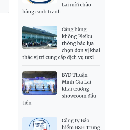
Lai mời chào
SEK
2,702.79
2,817.41
hàng cạnh tranh
SGD
19,916.94
20,118.12
20,804.08
THB
698.84
776.49
809.42
Cảng hàng
USD
26,000
26,030
26,410
không Pleiku
thông báo lựa
chọn đơn vị khai
thác vị trí cung cấp dịch vụ taxi
BYD Thuận
Minh Gia Lai
khai trương
showroom đầu
tiên
Công ty Bảo
hiểm BSH Trung