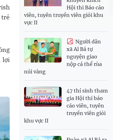
rish
Hội thi Báo cáo
viên, tuyên truyền viên giỏi khu
 trẻ
vực II
Người dân
công
xã Al Bá tự
nguyện giao
 lợi
nộp cá thể rùa
núi vàng
47 thí sinh tham
gia Hội thi báo
cáo viên, tuyên
truyền viên giỏi
khu vực II
Đoàn xã Al Bá ra