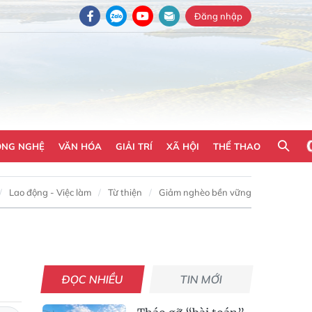
Đăng nhập
ÔNG NGHỆ
VĂN HÓA
GIẢI TRÍ
XÃ HỘI
THỂ THAO
Lao động - Việc làm
Từ thiện
Giảm nghèo bền vững
ĐỌC NHIỀU
TIN MỚI