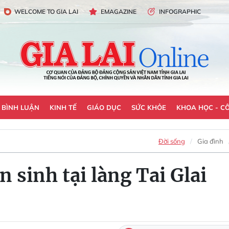
WELCOME TO GIA LAI
EMAGAZINE
INFOGRAPHIC
- BÌNH LUẬN
KINH TẾ
GIÁO DỤC
SỨC KHỎE
KHOA HỌC - C
Đời sống
Gia đình
 sinh tại làng Tai Glai