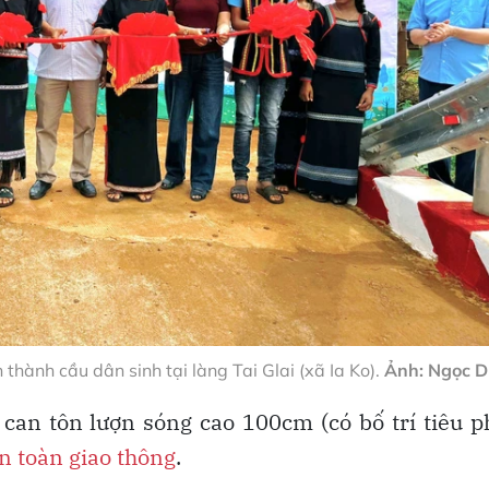
thành cầu dân sinh tại làng Tai Glai (xã Ia Ko).
Ảnh: Ngọc D
can tôn lượn sóng cao 100cm (có bố trí tiêu 
n toàn giao thông
.