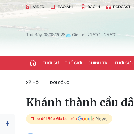
VIDEO
BÁO ẢNH
BÁO IN
PODCAST
Gia Lai, 21.5°C - 25.5°C
Thứ Bảy, 08/08/2026
THỜI SỰ
THẾ GIỚI
CHÍNH TRỊ
THỜI SỰ 
XÃ HỘI
ĐỜI SỐNG
Khánh thành cầu dân
Theo dõi Báo Gia Lai trên