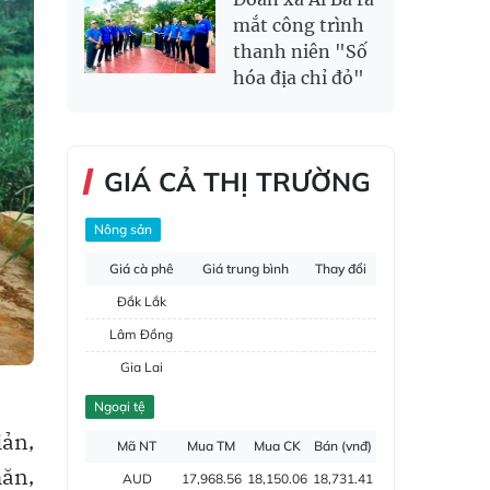
mắt công trình
thanh niên "Số
hóa địa chỉ đỏ"
GIÁ CẢ THỊ TRƯỜNG
Nông sản
Giá cà phê
Giá trung bình
Thay đổi
Đắk Lắk
Lâm Đồng
Gia Lai
Đắk Nông
Ngoại tệ
Hồ tiêu
iản,
Mã NT
Mua TM
Mua CK
Bán (vnđ)
hăn,
AUD
17,968.56
18,150.06
18,731.41