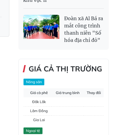
khu vực II
Đoàn xã Al Bá ra
mắt công trình
thanh niên "Số
hóa địa chỉ đỏ"
GIÁ CẢ THỊ TRƯỜNG
Nông sản
Giá cà phê
Giá trung bình
Thay đổi
Đắk Lắk
Lâm Đồng
Gia Lai
Đắk Nông
Ngoại tệ