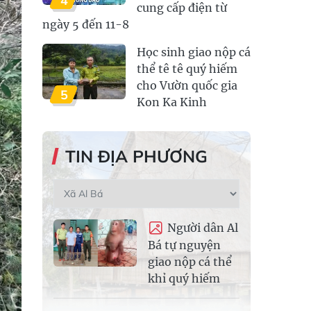
4
cung cấp điện từ
ngày 5 đến 11-8
Học sinh giao nộp cá
thể tê tê quý hiếm
cho Vườn quốc gia
5
Kon Ka Kinh
TIN ĐỊA PHƯƠNG
Người dân Al
Bá tự nguyện
giao nộp cá thể
khỉ quý hiếm