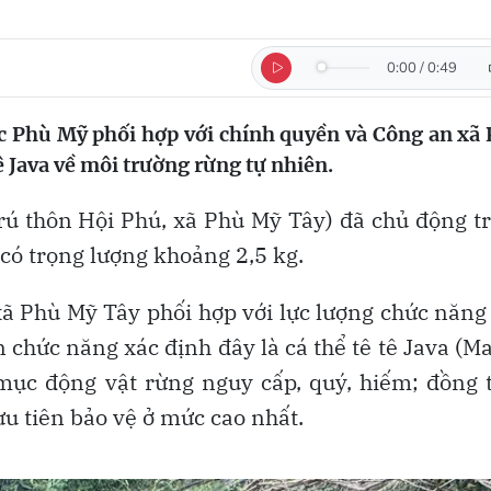
0:00
/
0:49
c Phù Mỹ phối hợp với chính quyền và Công an xã
tê Java về môi trường rừng tự nhiên.
rú thôn Hội Phú, xã Phù Mỹ Tây) đã chủ động t
có trọng lượng khoảng 2,5 kg.
xã Phù Mỹ Tây phối hợp với lực lượng chức năng
 chức năng xác định đây là cá thể tê tê Java (M
mục động vật rừng nguy cấp, quý, hiếm; đồng 
u tiên bảo vệ ở mức cao nhất.