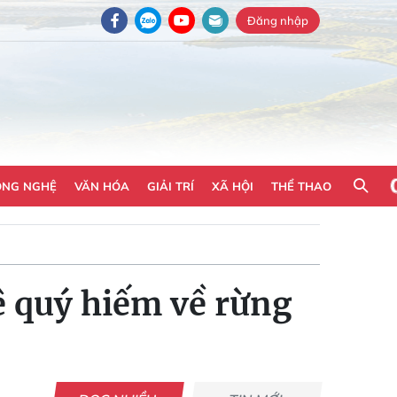
Đăng nhập
ÔNG NGHỆ
VĂN HÓA
GIẢI TRÍ
XÃ HỘI
THỂ THAO
ê quý hiếm về rừng