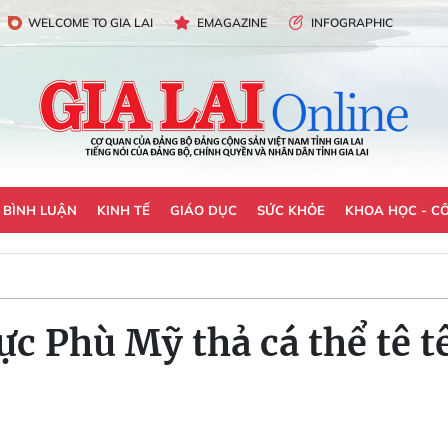
WELCOME TO GIA LAI
EMAGAZINE
INFOGRAPHIC
- BÌNH LUẬN
KINH TẾ
GIÁO DỤC
SỨC KHỎE
KHOA HỌC - C
c Phù Mỹ thả cá thể tê t