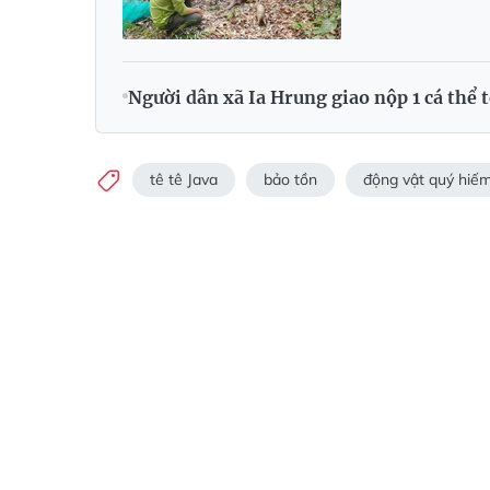
Người dân xã Ia Hrung giao nộp 1 cá thể 
tê tê Java
bảo tồn
động vật quý hiế