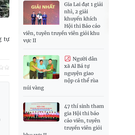
Gia Lai đạt 1 giải
nhì, 2 giải
khuyến khích
Hội thi Báo cáo
viên, tuyên truyền viên giỏi khu
g tự
vực II
Người dân
xã Al Bá tự
nguyện giao
nộp cá thể rùa
núi vàng
47 thí sinh tham
gia Hội thi báo
a
cáo viên, tuyên
truyền viên giỏi