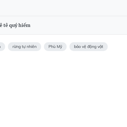
tê tê quý hiếm
m
rừng tự nhiên
Phù Mỹ
bảo vệ động vật