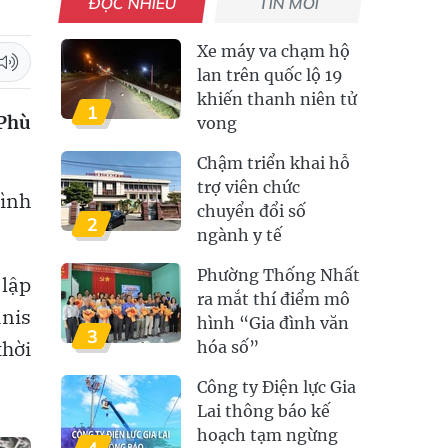
ĐỌC NHIỀU
TIN MỚI
Xe máy va chạm hộ
lan trên quốc lộ 19
khiến thanh niên tử
1
 Phù
vong
Chậm triển khai hỗ
trợ viên chức
rình
chuyển đổi số
2
ngành y tế
Phường Thống Nhất
 lập
ra mắt thí điểm mô
anis
hình “Gia đình văn
3
thời
hóa số”
Công ty Điện lực Gia
Lai thông báo kế
hoạch tạm ngừng