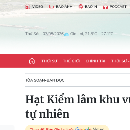
VIDEO
BÁO ẢNH
BÁO IN
PODCAST
Gia Lai, 21.8°C - 27.1°C
Thứ Sáu, 07/08/2026
THỜI SỰ
THẾ GIỚI
CHÍNH TRỊ
THỜI SỰ 
TÒA SOẠN-BẠN ĐỌC
Hạt Kiểm lâm khu vự
tự nhiên
Theo dõi Báo Gia Lai trên