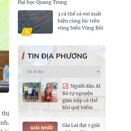
Đại học Quang Trung
3 cá thể cá voi xuất
hiện cùng lúc trên
vùng biển Vũng Bồi
5
TIN ĐỊA PHƯƠNG
Người dân Al
Bá tự nguyện
giao nộp cá thể
khỉ quý hiếm
 thị
ịnh.
Gia Lai đạt 1 giải