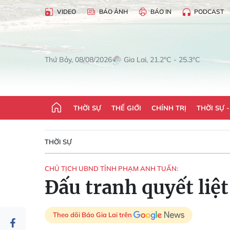
VIDEO
BÁO ẢNH
BÁO IN
PODCAST
Gia Lai, 21.2°C - 25.3°C
Thứ Bảy, 08/08/2026
THỜI SỰ
THẾ GIỚI
CHÍNH TRỊ
THỜI SỰ 
THỜI SỰ
CHỦ TỊCH UBND TỈNH PHẠM ANH TUẤN:
Đấu tranh quyết liệ
Theo dõi Báo Gia Lai trên