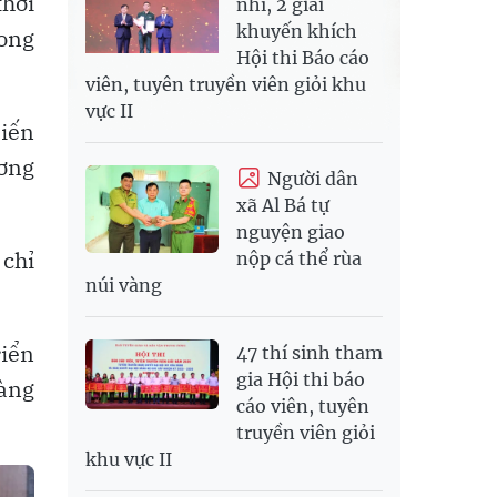
thời
nhì, 2 giải
khuyến khích
rong
Hội thi Báo cáo
viên, tuyên truyền viên giỏi khu
vực II
biến
ương
Người dân
xã Al Bá tự
nguyện giao
 chỉ
nộp cá thể rùa
núi vàng
riển
47 thí sinh tham
gia Hội thi báo
hàng
cáo viên, tuyên
truyền viên giỏi
khu vực II