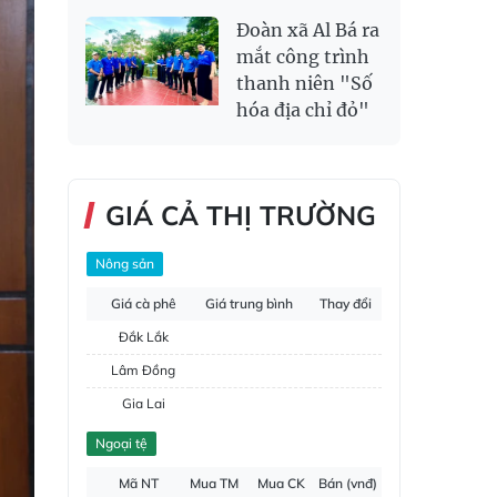
Đoàn xã Al Bá ra
mắt công trình
thanh niên "Số
hóa địa chỉ đỏ"
GIÁ CẢ THỊ TRƯỜNG
Nông sản
Giá cà phê
Giá trung bình
Thay đổi
Đắk Lắk
Lâm Đồng
Gia Lai
Đắk Nông
Ngoại tệ
Hồ tiêu
Mã NT
Mua TM
Mua CK
Bán (vnđ)