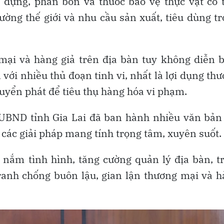
y dựng, phân bón và thuốc bảo vệ thực vật có 
ường thế giới và nhu cầu sản xuất, tiêu dùng t
mại và hàng giả trên địa bàn tuy không diễn 
ới nhiều thủ đoạn tinh vi, nhất là lợi dụng th
huyển phát để tiêu thụ hàng hóa vi phạm.
 UBND tỉnh Gia Lai đã ban hành nhiều văn bản
 các giải pháp mang tính trọng tâm, xuyên suốt.
nắm tình hình, tăng cường quản lý địa bàn, t
ranh chống buôn lậu, gian lận thương mại và 