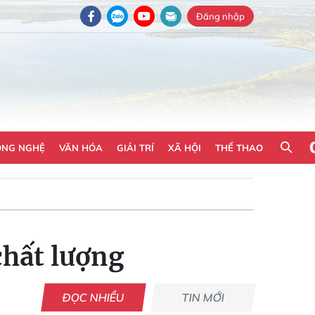
Đăng nhập
ÔNG NGHỆ
VĂN HÓA
GIẢI TRÍ
XÃ HỘI
THỂ THAO
chất lượng
ĐỌC NHIỀU
TIN MỚI