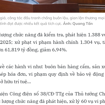
iá, công tác đấu tranh chống buôn lậu, gian lận thương mại
nh đạt được nhiều kết quả tích cực.
Ảnh: Quang Tấn
lượng chức năng đã kiểm tra, phát hiện 1.388 v
2025; xử phạt vi phạm hành chính 1.304 vụ, t
n 61,819 tỷ đồng, giảm 6,94%.
n về các hành vi như: buôn bán hàng cấm, sản x
hép hóa đơn, vi phạm quy định về bảo vệ động
sở hữu trí tuệ…
 hiện Công điện số 38/CĐ-TTg của Thủ tướng C
c lượng chức năng đã phát hiện, xử lý 60 vụ vi 