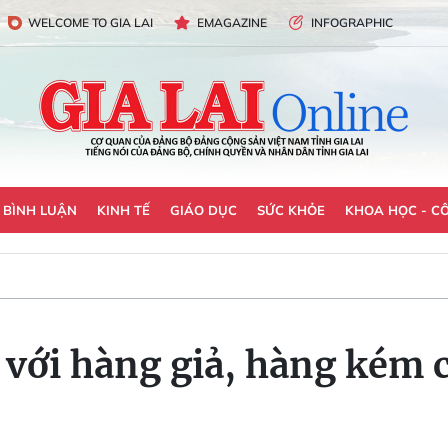
WELCOME TO GIA LAI
EMAGAZINE
INFOGRAPHIC
- BÌNH LUẬN
KINH TẾ
GIÁO DỤC
SỨC KHỎE
KHOA HỌC - C
t với hàng giả, hàng kém 