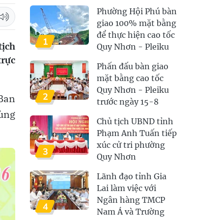
Phường Hội Phú bàn
giao 100% mặt bằng
để thực hiện cao tốc
1
tịch
Quy Nhơn - Pleiku
trực
Phấn đấu bàn giao
mặt bằng cao tốc
Quy Nhơn - Pleiku
2
 Ban
trước ngày 15-8
cùng
Chủ tịch UBND tỉnh
Phạm Anh Tuấn tiếp
xúc cử tri phường
3
Quy Nhơn
Lãnh đạo tỉnh Gia
Lai làm việc với
Ngân hàng TMCP
4
Nam Á và Trường