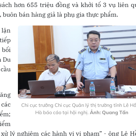
ách hơn 655 triệu đồng và khởi tố 3 vụ liên 
, buôn bán hàng giả là phụ gia thực phẩm.
 lận
tiếp
 bối
m Du
 cầu
tăng
 các
Chi cục trưởng Chi cục Quản lý thị trường tỉnh Lê H
Hà báo cáo tại hội nghị.
Ảnh: Quang Tấn
iểm;
kiểm
 xử lý nghiêm các hành vi vi phạm” - ông Lê 