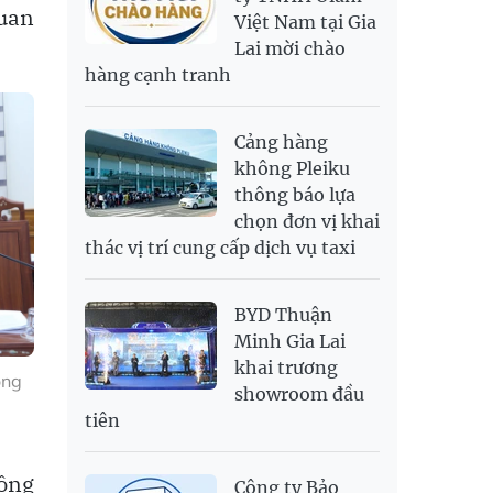
quan
Việt Nam tại Gia
SAR
6,945.42
7,244.36
Lai mời chào
SEK
2,702.79
2,817.41
hàng cạnh tranh
SGD
19,916.94
20,118.12
20,804.08
THB
698.84
776.49
809.42
Cảng hàng
USD
26,000
26,030
26,410
không Pleiku
thông báo lựa
chọn đơn vị khai
thác vị trí cung cấp dịch vụ taxi
BYD Thuận
Minh Gia Lai
khai trương
ồng
showroom đầu
tiên
Hồng
Công ty Bảo