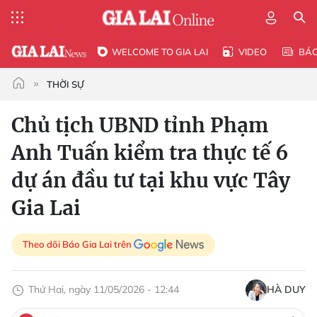
WELCOME TO GIA LAI
VIDEO
BÁ
THỜI SỰ
Chủ tịch UBND tỉnh Phạm
Anh Tuấn kiểm tra thực tế 6
dự án đầu tư tại khu vực Tây
Gia Lai
Theo dõi Báo Gia Lai trên
Thứ Hai, ngày 11/05/2026 - 12:44
HÀ DUY