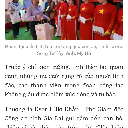
Đoàn đại biểu tỉnh Gia Lai tặng quà cán bộ, chiến sĩ đảo
Song Tử Tây.
Ảnh: Mỹ Hà
Trước ý chí kiên cường, tinh thần lạc quan
cùng những nụ cười rạng rỡ của người lính
đảo, các thành viên trong đoàn công tác
không giấu được niềm xúc động và tự hào.
Thượng tá Ksor H'Bơ Khắp - Phó Giám đốc
Công an tỉnh Gia Lai gửi gắm đến cán bộ,
chiến sĩ và nhân dân trên đảo: “Hãy luôn