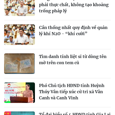
phải thực chất, không tạo khoảng
trống pháp lý
Cần thống nhất quy định về quản
lý khí N2O - “khí cười”
Tìm danh tính liệt sĩ từ dòng tên
mờ trên con tem cũ
Phó Chủ tịch HĐND tỉnh Huỳnh
Thúy Vân tiếp xúc cử tri xã Vân
Canh và Canh Vinh
Tổ đại biểu số 4 HĐND tỉnh Gia Lai