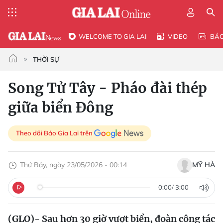
WELCOME TO GIA LAI
VIDEO
BÁ
THỜI SỰ
Song Tử Tây - Pháo đài thép
giữa biển Đông
Theo dõi Báo Gia Lai trên
Thứ Bảy, ngày 23/05/2026 - 00:14
MỸ HÀ
0:00
/
3:00
(GLO)- Sau hơn 30 giờ vượt biển, đoàn công tác