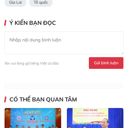
Gia Lai
Tổ quốc
Ý KIẾN BẠN ĐỌC
Gửi bình luận
Xin vui lòng gõ tiếng Việt có dấu
CÓ THỂ BẠN QUAN TÂM