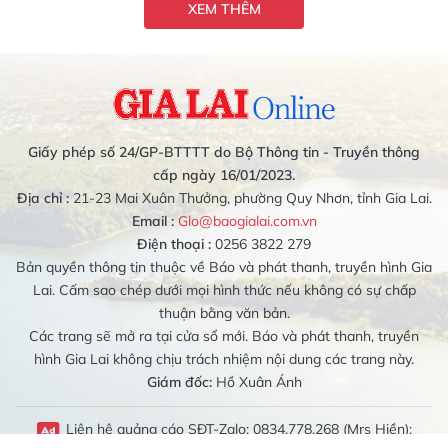
XEM THÊM
Giấy phép số 24/GP-BTTTT do Bộ Thông tin - Truyền thông
cấp ngày 16/01/2023.
Địa chỉ :
21-23 Mai Xuân Thưởng, phường Quy Nhơn, tỉnh Gia Lai.
Email :
Glo@baogialai.com.vn
Điện thoại :
0256 3822 279
Bản quyền thông tin thuộc về Báo và phát thanh, truyền hình Gia
Lai. Cấm sao chép dưới mọi hình thức nếu không có sự chấp
thuận bằng văn bản.
Các trang sẽ mở ra tại cửa sổ mới. Báo và phát thanh, truyền
hình Gia Lai không chịu trách nhiệm nội dung các trang này.
Giám đốc:
Hồ Xuân Ánh
Liên hệ quảng cáo SĐT-Zalo: 0834.778.268 (Mrs Hiền);