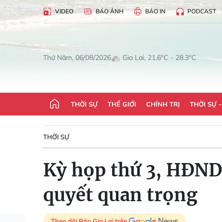
VIDEO
BÁO ẢNH
BÁO IN
PODCAST
Gia Lai, 21.6°C - 28.3°C
Thứ Năm, 06/08/2026
THỜI SỰ
THẾ GIỚI
CHÍNH TRỊ
THỜI SỰ 
THỜI SỰ
Kỳ họp thứ 3, HĐND
quyết quan trọng
Theo dõi Báo Gia Lai trên