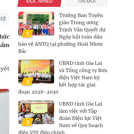
ĐỌC NHIỀU
TIN MỚI
Trưởng Ban Tuyên
giáo Trung ương
Trịnh Văn Quyết dự
1
chức
Ngày hội toàn dân
bảo vệ ANTQ tại phường Hoài Nhơn
thẩm
Bắc
UBND tỉnh Gia Lai
uyết
và Tổng công ty Bưu
điện Việt Nam ký
2
kết hợp tác giai
đoạn 2026-2030
UBND tỉnh Gia Lai
làm việc với Tập
đoàn Điện lực Việt
3
Nam về Quy hoạch
điện VIII điều chỉnh