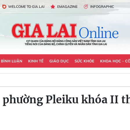
WELCOME TO GIA LAI
EMAGAZINE
INFOGRAPHIC
- BÌNH LUẬN
KINH TẾ
GIÁO DỤC
SỨC KHỎE
KHOA HỌC - C
 phường Pleiku khóa II t