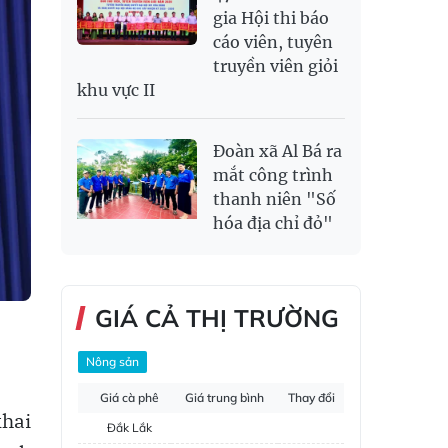
gia Hội thi báo
cáo viên, tuyên
truyền viên giỏi
khu vực II
Đoàn xã Al Bá ra
mắt công trình
thanh niên "Số
hóa địa chỉ đỏ"
GIÁ CẢ THỊ TRƯỜNG
Nông sản
Giá cà phê
Giá trung bình
Thay đổi
hai
Đắk Lắk