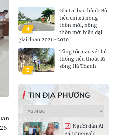
Gia Lai ban hành Bộ
tiêu chí xã nông
thôn mới, nông
4
thôn mới hiện đại
giai đoạn 2026-2030
Tăng tốc nạo vét hệ
thống tiêu thoát lũ
sông Hà Thanh
5
TIN ĐỊA PHƯƠNG
uan
Người dân Al
026-
Bá tự nguyện