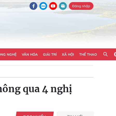
Đăng nhập
ÔNG NGHỆ
VĂN HÓA
GIẢI TRÍ
XÃ HỘI
THỂ THAO
hông qua 4 nghị