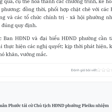
g qua, cụ thể hóa thành các chương trình, kế h
a phương; đồng thời, phối hợp chặt chẽ với các
 và các tổ chức chính trị - xã hội phường n
, đúng quy định.
ác Ban HĐND và đại biểu HĐND phường cần t
i thực hiện các nghị quyết; kịp thời phát hiện, 
hó khăn, vướng mắc.
Đánh giá bài viết
ân Phước tái cử Chủ tịch HĐND phường Pleiku nhiệm