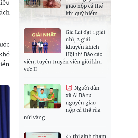
iều
giao nộp cá thể
ách
khỉ quý hiếm
Gia Lai đạt 1 giải
nhì, 2 giải
ước
khuyến khích
 khó
Hội thi Báo cáo
viên, tuyên truyền viên giỏi khu
riển
vực II
Người dân
xã Al Bá tự
nguyện giao
nộp cá thể rùa
núi vàng
47 thí sinh tham