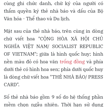
cùng ghi chức danh, chữ ký của người có
thẩm quyền ký thẻ nhà báo và dấu của Bộ
Văn hóa - Thể thao và Du lịch.
Mặt sau của thẻ nhà báo, trên cùng in dòng
chữ viết hoa "CỘNG HÒA XÃ HỘI CHỦ
NGHĨA VIỆT NAM/ SOCIALIST REPUBLIC
OF VIETNAM"; giữa là hình quốc huy; hình
nền màu đỏ có hoa văn
trống đồng
và phía
dưới thẻ có hình hoa sen; phía dưới quốc huy
là dòng chữ viết hoa "THẺ NHÀ BÁO/ PRESS
CARD".
Số thẻ nhà báo gồm 9 số do hệ thống phần
mềm chọn ngẫu nhiên. Thời hạn sử dụng