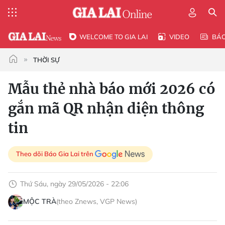
WELCOME TO GIA LAI
VIDEO
BÁ
THỜI SỰ
Mẫu thẻ nhà báo mới 2026 có
gắn mã QR nhận diện thông
tin
Theo dõi Báo Gia Lai trên
Thứ Sáu, ngày 29/05/2026 - 22:06
MỘC TRÀ
(theo Znews, VGP News)