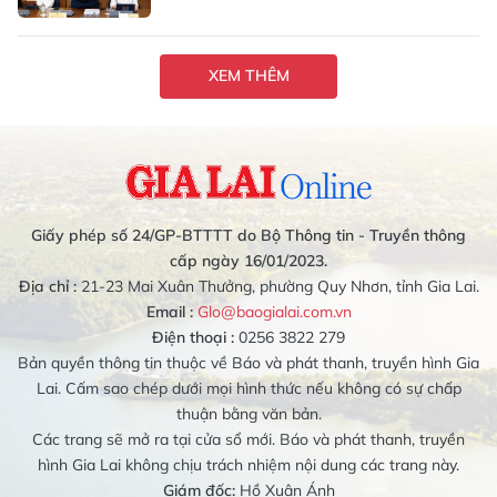
XEM THÊM
Giấy phép số 24/GP-BTTTT do Bộ Thông tin - Truyền thông
cấp ngày 16/01/2023.
Địa chỉ :
21-23 Mai Xuân Thưởng, phường Quy Nhơn, tỉnh Gia Lai.
Email :
Glo@baogialai.com.vn
Điện thoại :
0256 3822 279
Bản quyền thông tin thuộc về Báo và phát thanh, truyền hình Gia
Lai. Cấm sao chép dưới mọi hình thức nếu không có sự chấp
thuận bằng văn bản.
Các trang sẽ mở ra tại cửa sổ mới. Báo và phát thanh, truyền
hình Gia Lai không chịu trách nhiệm nội dung các trang này.
Giám đốc:
Hồ Xuân Ánh