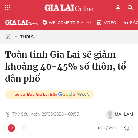
WELCOME TO GIA LAI
VIDEO
BÁ
THỜI SỰ
Toàn tỉnh Gia Lai sẽ giảm
khoảng 40-45% số thôn, tổ
dân phố
Theo dõi Báo Gia Lai trên
Thứ Sáu, ngày 29/05/2026 - 09:55
MAI LÂM
0:00
/
2:26