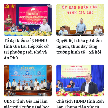
Tổ đại biểu số 5 HĐND
Quyết liệt tháo gỡ điểm
tỉnh Gia Lai tiếp xúc cử
nghẽn, thúc đẩy tăng
tri phường Hội Phú và
trưởng kinh tế - xã hội
An Phú
UBND tỉnh Gia Lai làm
Chủ tịch HĐND tỉnh Rah
việc với Trường Đại học
Lan Chung tiếp xúc cử