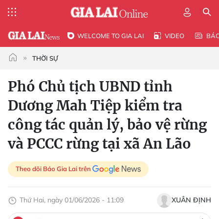
WELCOME TO GIA LAI
VIDEO
BÁ
THỜI SỰ
Phó Chủ tịch UBND tỉnh
Dương Mah Tiệp kiểm tra
công tác quản lý, bảo vệ rừng
và PCCC rừng tại xã An Lão
Theo dõi Báo Gia Lai trên
Thứ Hai, ngày 01/06/2026 - 11:09
XUÂN ĐỊNH