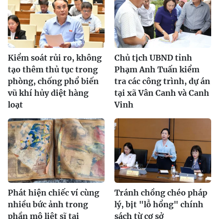
Kiểm soát rủi ro, không
Chủ tịch UBND tỉnh
tạo thêm thủ tục trong
Phạm Anh Tuấn kiểm
phòng, chống phổ biến
tra các công trình, dự án
vũ khí hủy diệt hàng
tại xã Vân Canh và Canh
loạt
Vinh
Phát hiện chiếc ví cùng
Tránh chồng chéo pháp
nhiều bức ảnh trong
lý, bịt "lỗ hổng" chính
phần mộ liệt sĩ tại
sách từ cơ sở