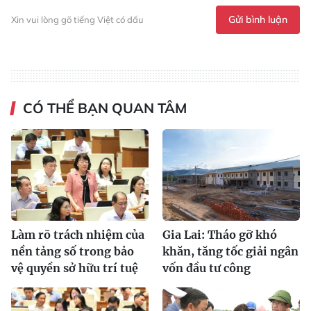
Gửi bình luận
Xin vui lòng gõ tiếng Việt có dấu
CÓ THỂ BẠN QUAN TÂM
Làm rõ trách nhiệm của
Gia Lai: Tháo gỡ khó
nền tảng số trong bảo
khăn, tăng tốc giải ngân
vệ quyền sở hữu trí tuệ
vốn đầu tư công