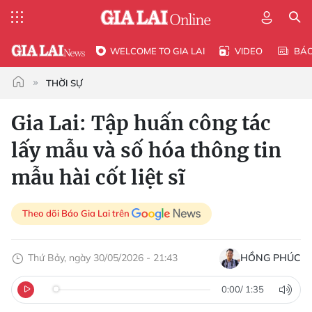
WELCOME TO GIA LAI
VIDEO
BÁ
THỜI SỰ
Gia Lai: Tập huấn công tác
lấy mẫu và số hóa thông tin
mẫu hài cốt liệt sĩ
Theo dõi Báo Gia Lai trên
Thứ Bảy, ngày 30/05/2026 - 21:43
HỒNG PHÚC
0:00
/
1:35