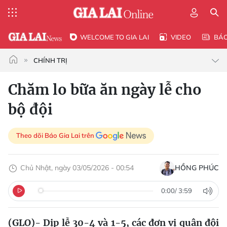
WELCOME TO GIA LAI
VIDEO
BÁ
CHÍNH TRỊ
Chăm lo bữa ăn ngày lễ cho
bộ đội
Theo dõi Báo Gia Lai trên
Chủ Nhật, ngày 03/05/2026 - 00:54
HỒNG PHÚC
0:00
/
3:59
(GLO)- Dịp lễ 30-4 và 1-5, các đơn vị quân đội