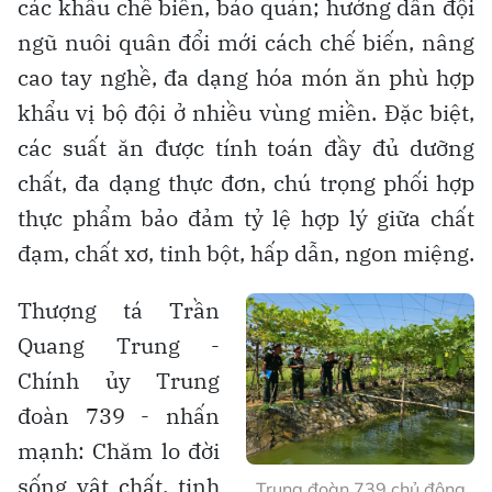
các khâu chế biến, bảo quản; hướng dẫn đội
ngũ nuôi quân đổi mới cách chế biến, nâng
cao tay nghề, đa dạng hóa món ăn phù hợp
khẩu vị bộ đội ở nhiều vùng miền. Đặc biệt,
các suất ăn được tính toán đầy đủ dưỡng
chất, đa dạng thực đơn, chú trọng phối hợp
thực phẩm bảo đảm tỷ lệ hợp lý giữa chất
đạm, chất xơ, tinh bột, hấp dẫn, ngon miệng.
Thượng tá Trần
Quang Trung -
Chính ủy Trung
đoàn 739 - nhấn
mạnh: Chăm lo đời
sống vật chất, tinh
Trung đoàn 739 chủ động