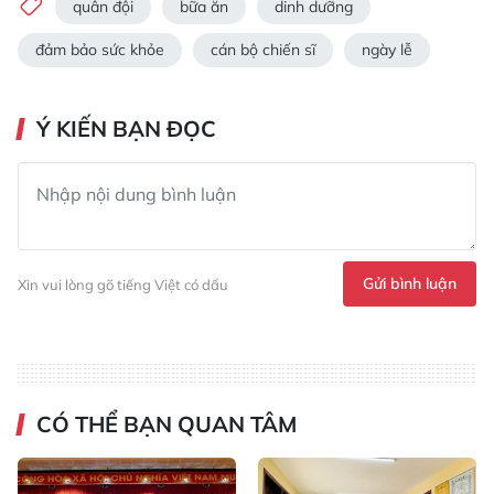
quân đội
bữa ăn
dinh dưỡng
đảm bảo sức khỏe
cán bộ chiến sĩ
ngày lễ
Ý KIẾN BẠN ĐỌC
Gửi bình luận
Xin vui lòng gõ tiếng Việt có dấu
CÓ THỂ BẠN QUAN TÂM