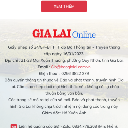
XEM THÊM
Giấy phép số 24/GP-BTTTT do Bộ Thông tin - Truyền thông
cấp ngày 16/01/2023.
Địa chỉ :
21-23 Mai Xuân Thưởng, phường Quy Nhơn, tỉnh Gia Lai.
Email :
Glo@baogialai.com.vn
Điện thoại :
0256 3822 279
Bản quyền thông tin thuộc về Báo và phát thanh, truyền hình Gia
Lai. Cấm sao chép dưới mọi hình thức nếu không có sự chấp
thuận bằng văn bản.
Các trang sẽ mở ra tại cửa sổ mới. Báo và phát thanh, truyền
hình Gia Lai không chịu trách nhiệm nội dung các trang này.
Giám đốc:
Hồ Xuân Ánh
Liên hệ quảng cáo SĐT-Zalo: 0834.778.268 (Mrs Hiền);