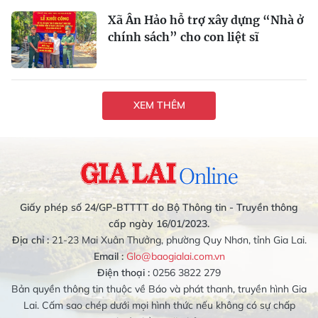
Xã Ân Hảo hỗ trợ xây dựng “Nhà ở
chính sách” cho con liệt sĩ
XEM THÊM
Giấy phép số 24/GP-BTTTT do Bộ Thông tin - Truyền thông
cấp ngày 16/01/2023.
Địa chỉ :
21-23 Mai Xuân Thưởng, phường Quy Nhơn, tỉnh Gia Lai.
Email :
Glo@baogialai.com.vn
Điện thoại :
0256 3822 279
Bản quyền thông tin thuộc về Báo và phát thanh, truyền hình Gia
Lai. Cấm sao chép dưới mọi hình thức nếu không có sự chấp