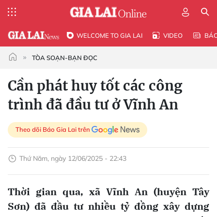
WELCOME TO GIA LAI
VIDEO
BÁ
TÒA SOẠN-BẠN ĐỌC
Cần phát huy tốt các công
trình đã đầu tư ở Vĩnh An
Theo dõi Báo Gia Lai trên
Thứ Năm, ngày 12/06/2025 - 22:43
Thời gian qua, xã Vĩnh An (huyện Tây
Sơn) đã đầu tư nhiều tỷ đồng xây dựng