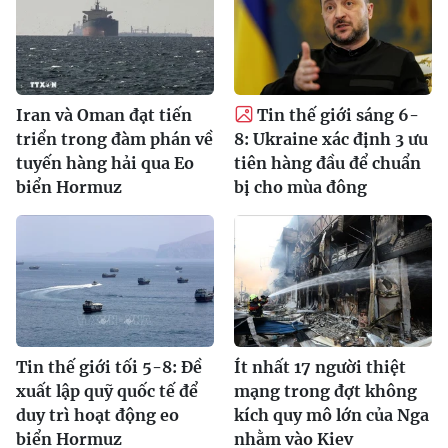
Iran và Oman đạt tiến
Tin thế giới sáng 6-
triển trong đàm phán về
8: Ukraine xác định 3 ưu
tuyến hàng hải qua Eo
tiên hàng đầu để chuẩn
biển Hormuz
bị cho mùa đông
Tin thế giới tối 5-8: Đề
Ít nhất 17 người thiệt
xuất lập quỹ quốc tế để
mạng trong đợt không
duy trì hoạt động eo
kích quy mô lớn của Nga
biển Hormuz
nhằm vào Kiev