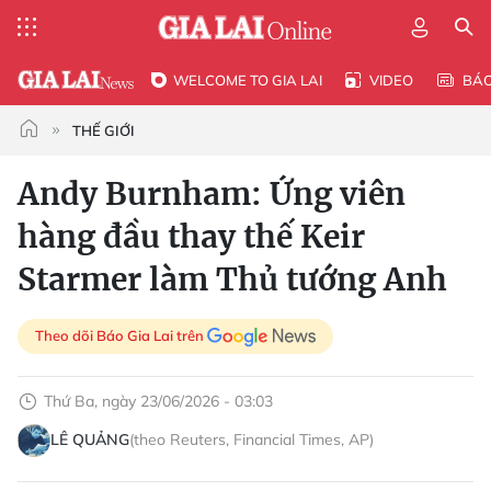
WELCOME TO GIA LAI
VIDEO
BÁ
THẾ GIỚI
Andy Burnham: Ứng viên
hàng đầu thay thế Keir
Starmer làm Thủ tướng Anh
Theo dõi Báo Gia Lai trên
Thứ Ba, ngày 23/06/2026 - 03:03
LÊ QUẢNG
(theo Reuters, Financial Times, AP)