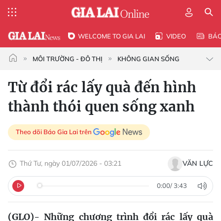
WELCOME TO GIA LAI
VIDEO
BÁ
MÔI TRƯỜNG - ĐÔ THỊ
KHÔNG GIAN SỐNG
Từ đổi rác lấy quà đến hình
thành thói quen sống xanh
Theo dõi Báo Gia Lai trên
Thứ Tư, ngày 01/07/2026 - 03:21
VĂN LỰC
0:00
/
3:43
(GLO)- Những chương trình đổi rác lấy quà