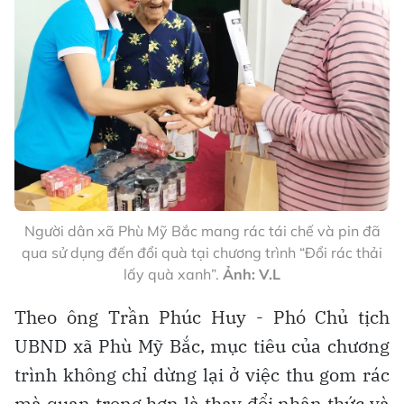
Người dân xã Phù Mỹ Bắc mang rác tái chế và pin đã
qua sử dụng đến đổi quà tại chương trình “Đổi rác thải
lấy quà xanh”.
Ảnh: V.L
Theo ông Trần Phúc Huy - Phó Chủ tịch
UBND xã Phù Mỹ Bắc, mục tiêu của chương
trình không chỉ dừng lại ở việc thu gom rác
mà quan trọng hơn là thay đổi nhận thức và