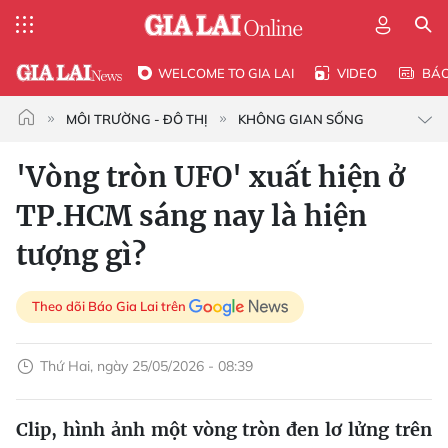
WELCOME TO GIA LAI
VIDEO
BÁ
MÔI TRƯỜNG - ĐÔ THỊ
KHÔNG GIAN SỐNG
'Vòng tròn UFO' xuất hiện ở
TP.HCM sáng nay là hiện
tượng gì?
Theo dõi Báo Gia Lai trên
Thứ Hai, ngày 25/05/2026 - 08:39
Clip, hình ảnh một vòng tròn đen lơ lửng trên